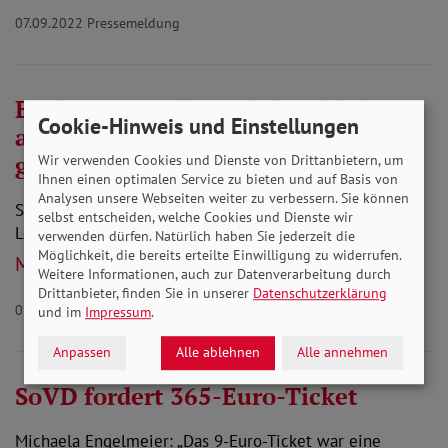
07.09.2022
Pressemeldung
Entlastungspaket: Vieles richtig,
Cookie-Hinweis und Einstellungen
aber an einigen Stellen zu kurz
gesprungen
Wir verwenden Cookies und Dienste von Drittanbietern, um
Ihnen einen optimalen Service zu bieten und auf Basis von
Analysen unsere Webseiten weiter zu verbessern. Sie können
SoVD-Vorstandsvorsitzende fordert dauerhaft höhere
selbst entscheiden, welche Cookies und Dienste wir
Leistungen.
verwenden dürfen. Natürlich haben Sie jederzeit die
Möglichkeit, die bereits erteilte Einwilligung zu widerrufen.
Mehr lesen
Weitere Informationen, auch zur Datenverarbeitung durch
Drittanbieter, finden Sie in unserer
Datenschutzerklärung
05.09.2022
Pressemeldung
und im
Impressum
.
Anpassen
Alle ablehnen
Alle annehmen
SoVD fordert 365-Euro-Ticket
Michaela Engelmeier: „Das 9-Euro-Ticket war eine