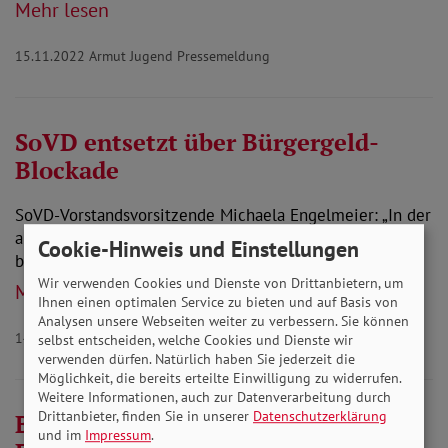
Mehr lesen
15.11.2022
Armut Jugend Pressemeldung
SoVD entsetzt über Bürgergeld-
Blockade
SoVD-Vorstandsvorsitzende Michaela Engelmeier: „In der
aktuellen Situation eine so wichtige Reform zu
Cookie-Hinweis und Einstellungen
blockieren ist unanständig gegenüber Millionen…
Wir verwenden Cookies und Dienste von Drittanbietern, um
Mehr lesen
Ihnen einen optimalen Service zu bieten und auf Basis von
Analysen unsere Webseiten weiter zu verbessern. Sie können
14.11.2022
Grundsicherung Pressemeldung
selbst entscheiden, welche Cookies und Dienste wir
verwenden dürfen. Natürlich haben Sie jederzeit die
Möglichkeit, die bereits erteilte Einwilligung zu widerrufen.
Weitere Informationen, auch zur Datenverarbeitung durch
Drittanbieter, finden Sie in unserer
Datenschutzerklärung
Bundessozialgerichtsurteil zu
und im
Impressum
.