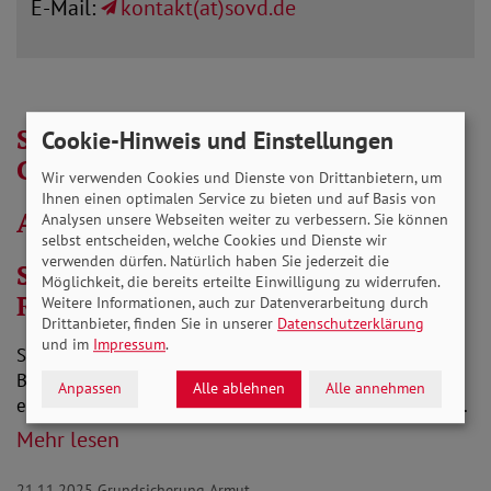
E-Mail:
kontakt(at)sovd.de
SoVD-Materialien zur
Cookie-Hinweis und Einstellungen
Grundsicherung
Wir verwenden Cookies und Dienste von Drittanbietern, um
Ihnen einen optimalen Service zu bieten und auf Basis von
Aktuelle Stellungnahmen
Analysen unsere Webseiten weiter zu verbessern. Sie können
selbst entscheiden, welche Cookies und Dienste wir
verwenden dürfen. Natürlich haben Sie jederzeit die
Stellungnahme zum
Möglichkeit, die bereits erteilte Einwilligung zu widerrufen.
Referentenentwurf Grundsicherung
Weitere Informationen, auch zur Datenverarbeitung durch
Drittanbieter, finden Sie in unserer
Datenschutzerklärung
und im
Impressum
.
SoVD-Stellungnahme zum Referentenentwurf des
Bundesministeriums für Arbeit und Soziales: Entwurf
Anpassen
Alle ablehnen
Alle annehmen
eines Dreizehnten Gesetzes zur Änderung des Zweiten…
Mehr lesen
21.11.2025
Grundsicherung Armut