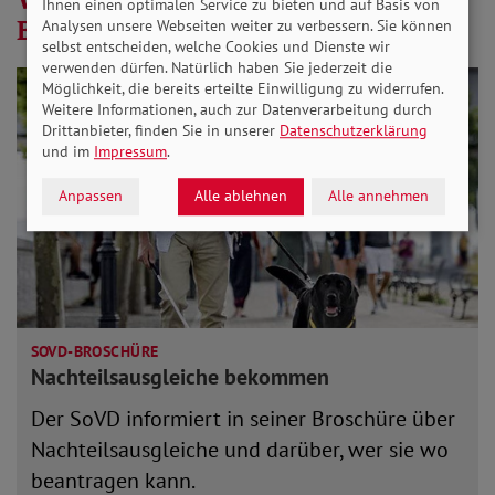
Ihnen einen optimalen Service zu bieten und auf Basis von
Behinderung
Analysen unsere Webseiten weiter zu verbessern. Sie können
selbst entscheiden, welche Cookies und Dienste wir
verwenden dürfen. Natürlich haben Sie jederzeit die
Möglichkeit, die bereits erteilte Einwilligung zu widerrufen.
Weitere Informationen, auch zur Datenverarbeitung durch
Drittanbieter, finden Sie in unserer
Datenschutzerklärung
und im
Impressum
.
Anpassen
Alle ablehnen
Alle annehmen
SOVD-BROSCHÜRE
Nachteilsausgleiche bekommen
Der SoVD informiert in seiner Broschüre über
Nachteilsausgleiche und darüber, wer sie wo
beantragen kann.