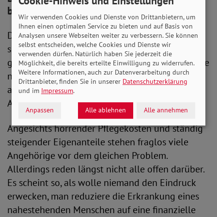
Cookie-Hinweis und Einstellungen
bestimmt
Wir verwenden Cookies und Dienste von Drittanbietern, um
Ihnen einen optimalen Service zu bieten und auf Basis von
Diese Momente der Ablenkung waren ebenso
Analysen unsere Webseiten weiter zu verbessern. Sie können
selbst entscheiden, welche Cookies und Dienste wir
selten wie willkommen. Zumindest zeitweise
verwenden dürfen. Natürlich haben Sie jederzeit die
gaben sie der Pflegenden die dringend benötigte
Möglichkeit, die bereits erteilte Einwilligung zu widerrufen.
Weitere Informationen, auch zur Datenverarbeitung durch
neue Kraft. Zunehmend bestimmten jedoch vor
Drittanbieter, finden Sie in unserer
Datenschutzerklärung
allem Geldsorgen den Alltag der
und im
Impressum
.
Alleinverdienerin.
Anpassen
Alle ablehnen
Alle annehmen
Angesichts horrender Pflegekosten und ständig
steigender Eigenanteile stehen fraglos viele
Angehörige vor dem gleichen Problem.
Allerdings reden längst nicht alle offen darüber.
Es scheint so, als wolle niemand den Eindruck
erwecken, man reduziere die Erkrankung eines
nahestehenden Menschen auf eine finanzielle