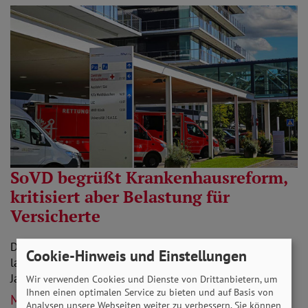
SoVD begrüßt Krankenhausreform,
kritisiert aber Belastung für
Versicherte
Der Bundesrat hat die Krankenhausreform passieren
Cookie-Hinweis und Einstellungen
lassen. Das Gesundheitswesen steht in den nächsten
Jahren vor großen Veränderungen.
Wir verwenden Cookies und Dienste von Drittanbietern, um
Ihnen einen optimalen Service zu bieten und auf Basis von
Mehr lesen
Analysen unsere Webseiten weiter zu verbessern. Sie können