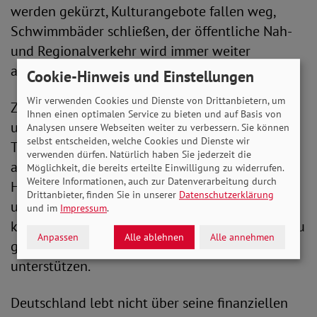
werden gekürzt, Kulturangebote fallen weg,
Schwimmbäder schließen, der öffentliche Nah-
und Regionalverkehr wird immer weiter
ausgedünnt.
Cookie-Hinweis und Einstellungen
Wir verwenden Cookies und Dienste von Drittanbietern, um
Zudem erfordern die konfrontative Wirtschafts-
Ihnen einen optimalen Service zu bieten und auf Basis von
und Handelspolitik der USA unter Präsident
Analysen unsere Webseiten weiter zu verbessern. Sie können
selbst entscheiden, welche Cookies und Dienste wir
Trump und der wachsende Wettbewerbsdruck
verwenden dürfen. Natürlich haben Sie jederzeit die
aus China eine stärkere finanzpolitische
Möglichkeit, die bereits erteilte Einwilligung zu widerrufen.
Weitere Informationen, auch zur Datenverarbeitung durch
Handlungsfähigkeit auf nationaler, europäischer
Drittanbieter, finden Sie in unserer
Datenschutzerklärung
und internationaler Ebene, um den Aufbau einer
und im
Impressum
.
klimaneutralen und resilienten Industrie nicht zu
Anpassen
Alle ablehnen
Alle annehmen
gefährden und durch Investitionen zu
unterstützen.
Deutschland lebt nicht über seine finanziellen