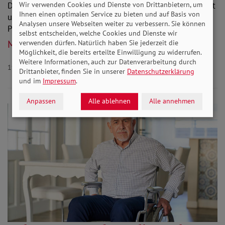
Wir verwenden Cookies und Dienste von Drittanbietern, um
Der Verband hat über 200.000 Unterschriften gesammelt
Ihnen einen optimalen Service zu bieten und auf Basis von
und an Politiker übergeben. Außerdem hat der
Analysen unsere Webseiten weiter zu verbessern. Sie können
Petitionsausschuss des Bundestags eine…
selbst entscheiden, welche Cookies und Dienste wir
Mehr lesen
verwenden dürfen. Natürlich haben Sie jederzeit die
Möglichkeit, die bereits erteilte Einwilligung zu widerrufen.
Weitere Informationen, auch zur Datenverarbeitung durch
19.06.2024
Aktuelles Rente
Drittanbieter, finden Sie in unserer
Datenschutzerklärung
und im
Impressum
.
Anpassen
Alle ablehnen
Alle annehmen