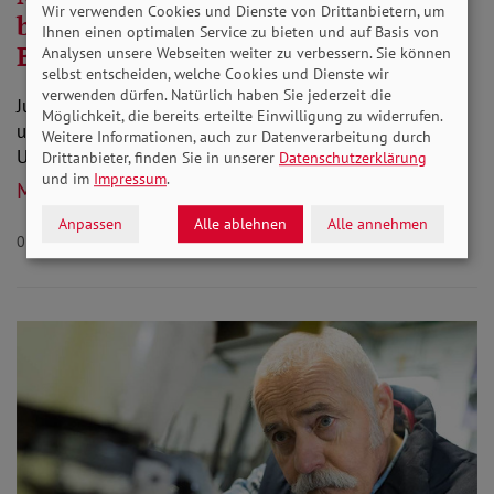
Wir verwenden Cookies und Dienste von Drittanbietern, um
beklagen Diskriminierung und
Ihnen einen optimalen Service zu bieten und auf Basis von
Barrieren
Analysen unsere Webseiten weiter zu verbessern. Sie können
selbst entscheiden, welche Cookies und Dienste wir
verwenden dürfen. Natürlich haben Sie jederzeit die
Junge Menschen mit Beeinträchtigungen leben weniger
Möglichkeit, die bereits erteilte Einwilligung zu widerrufen.
unbeschwert als ihre Altersgenossen, zeigt eine
Weitere Informationen, auch zur Datenverarbeitung durch
Untersuchung der Aktion Mensch.
Drittanbieter, finden Sie in unserer
Datenschutzerklärung
und im
Impressum
.
Mehr lesen
Anpassen
Alle ablehnen
Alle annehmen
03.09.2024
Aktuelles Behinderung