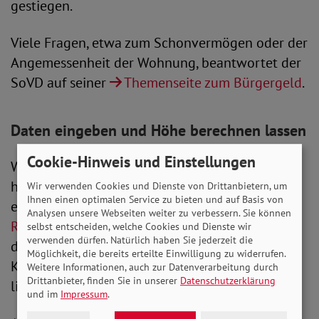
gestiegen.
Viele Fragen, etwa zum Schonvermögen oder der
Angemessenheit der Wohnung, beantwortet der
SoVD auf seiner
Themenseite zum Bürgergeld
.
Daten eingeben und Höhe berechnen lassen
Cookie-Hinweis und Einstellungen
Wie hoch das Bürgergeld individuell ausfällt,
hängt vom Bescheid des Jobcenters ab. Eine
Wir verwenden Cookies und Dienste von Drittanbietern, um
Ihnen einen optimalen Service zu bieten und auf Basis von
erste Orientierung bietet der
Bürgergeld-
Analysen unsere Webseiten weiter zu verbessern. Sie können
Rechner
der Stiftung Warentest. Basierend auf
selbst entscheiden, welche Cookies und Dienste wir
verwenden dürfen. Natürlich haben Sie jederzeit die
den Angaben zu Kaltmiete und Heizkosten, der
Möglichkeit, die bereits erteilte Einwilligung zu widerrufen.
Kinderzahl sowie der Höhe des Einkommens,
Weitere Informationen, auch zur Datenverarbeitung durch
Drittanbieter, finden Sie in unserer
Datenschutzerklärung
liefert der Rechner einen Richtwert.
und im
Impressum
.