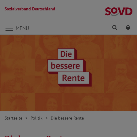
Sozialverband Deutschland
Direkt zu den Inhalten springen
Finden
Lei
MENÜ
Startseite
Politik
Die bessere Rente