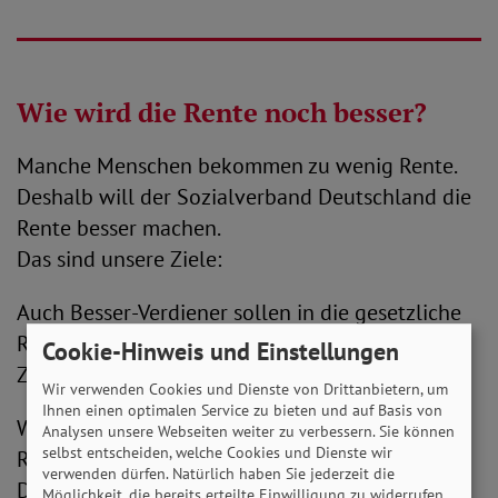
Wie wird die Rente noch besser?
Manche Menschen bekommen zu wenig Rente.
Deshalb will der Sozialverband Deutschland die
Rente besser machen.
Das sind unsere Ziele:
Auch Besser-Verdiener sollen in die gesetzliche
Rente einzahlen.
Cookie-Hinweis und Einstellungen
Zum Beispiel Politiker*innen.
Wir verwenden Cookies und Dienste von Drittanbietern, um
Ihnen einen optimalen Service zu bieten und auf Basis von
Wenn die Löhne steigen, dann soll auch die
Analysen unsere Webseiten weiter zu verbessern. Sie können
selbst entscheiden, welche Cookies und Dienste wir
Rente steigen.
verwenden dürfen. Natürlich haben Sie jederzeit die
Die Standard-Rente soll 53 Prozent vom Lohn
Möglichkeit, die bereits erteilte Einwilligung zu widerrufen.