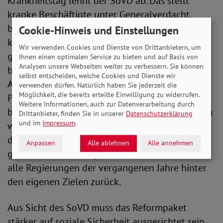
Krankheitstag lehnt der SoVD ab. Das stellt
kranke Beschäftigte unter Generalverdacht,
belastet Arztpraxen und insbesondere chronisch
Cookie-Hinweis und Einstellungen
kranke Menschen unnötig. Mit Blick auf die
Wir verwenden Cookies und Dienste von Drittanbietern, um
geplante Einführung einer Primärversorgung
Ihnen einen optimalen Service zu bieten und auf Basis von
Analysen unsere Webseiten weiter zu verbessern. Sie können
bedeutet das noch vollere Warteräume in
selbst entscheiden, welche Cookies und Dienste wir
Arztpraxen und mehr statt weniger Bürokratie.
verwenden dürfen. Natürlich haben Sie jederzeit die
Möglichkeit, die bereits erteilte Einwilligung zu widerrufen.
Positiv bewertet der SoVD, dass der Bund beim
Weitere Informationen, auch zur Datenverarbeitung durch
bezahlbaren Wohnungsbau stärker aktiv werden
Drittanbieter, finden Sie in unserer
Datenschutzerklärung
und im
Impressum
.
will. Entscheidend ist jedoch, dass daraus
dauerhaft bezahlbare, barrierefreie und sozial
Anpassen
Alle ablehnen
Alle annehmen
gebundene Wohnungen entstehen. Hier bleiben
alle Regierungen der vergangenen Jahre hinter
den eigenen Zielen zurück.
Aus Sicht des SoVD muss das Reformpaket
stärker auf soziale Sicherheit ausgerichtet sein.