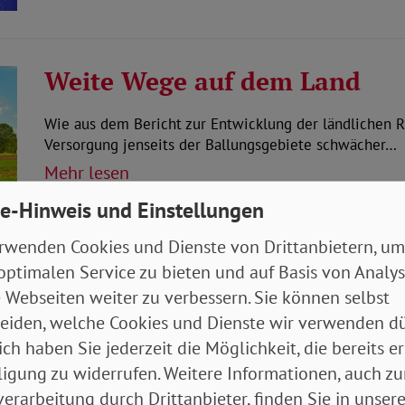
Weite Wege auf dem Land
Wie aus dem Bericht zur Entwicklung der ländlichen R
Versorgung jenseits der Ballungsgebiete schwächer…
Mehr lesen
e-Hinweis und Einstellungen
12.11.2020
Aktuelles Gesundheit
rwenden Cookies und Dienste von Drittanbietern, um
optimalen Service zu bieten und auf Basis von Analy
 Webseiten weiter zu verbessern. Sie können selbst
Erste Schritte zum europäis
eiden, welche Cookies und Dienste wir verwenden dü
ich haben Sie jederzeit die Möglichkeit, die bereits er
Während der deutschen Ratspräsidentschaft hat die E
ligung zu widerrufen. Weitere Informationen, auch zu
europäischen Mindestlohn vorgestellt. Dieser soll sic
erarbeitung durch Drittanbieter, finden Sie in unsere