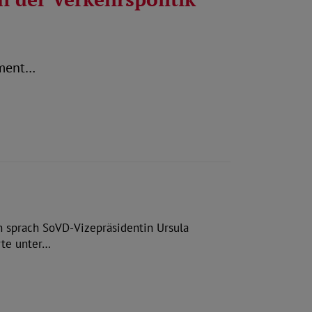
ument…
n sprach SoVD-Vizepräsidentin Ursula
rte unter…