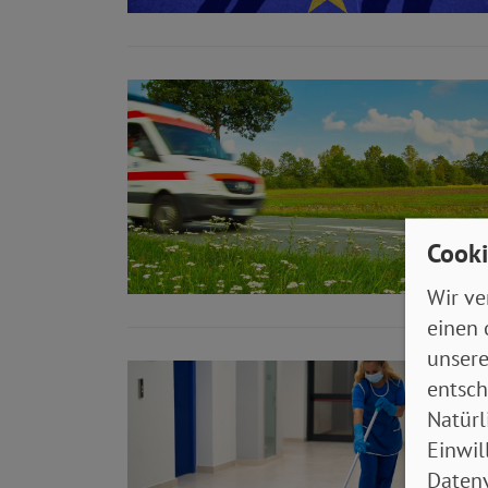
Cooki
Wir ve
einen 
unsere
entsch
Natürl
Einwil
Datenv