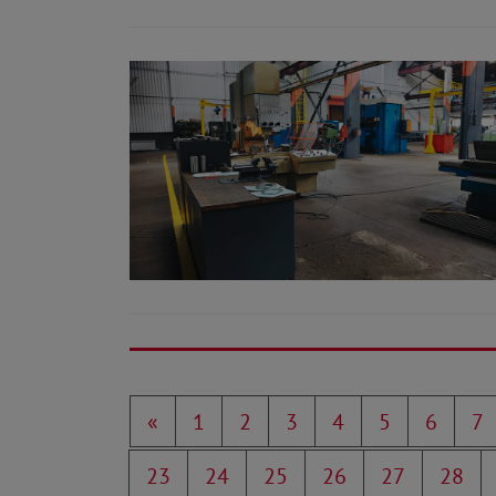
«
1
2
3
4
5
6
7
23
24
25
26
27
28