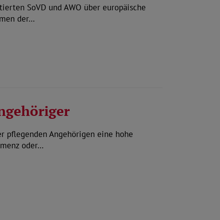
kutierten SoVD und AWO über europäische
hmen der…
ngehöriger
er pflegenden Angehörigen eine hohe
Demenz oder…