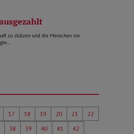
 ausgezahlt
haft zu stützen und die Menschen vor
igte…
17
18
19
20
21
22
38
39
40
41
42