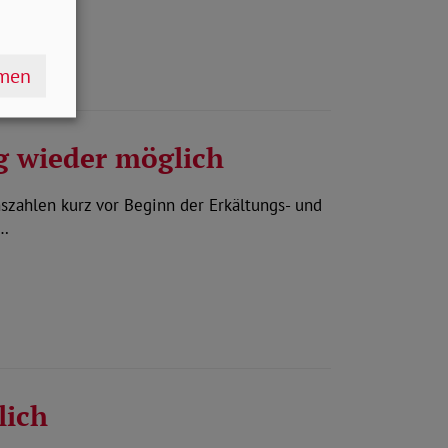
hmen
g wieder möglich
zahlen kurz vor Beginn der Erkältungs- und
s…
lich