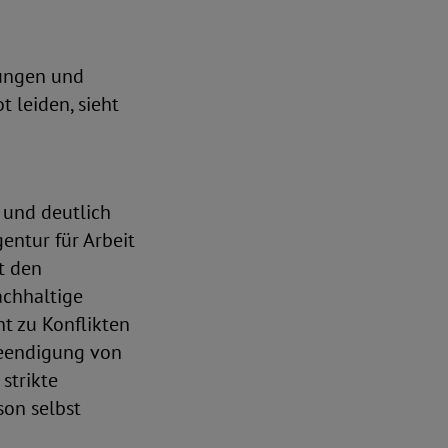
rungen und
 leiden, sieht
 und deutlich
ntur für Arbeit
t den
achhaltige
ht zu Konflikten
Beendigung von
strikte
son selbst