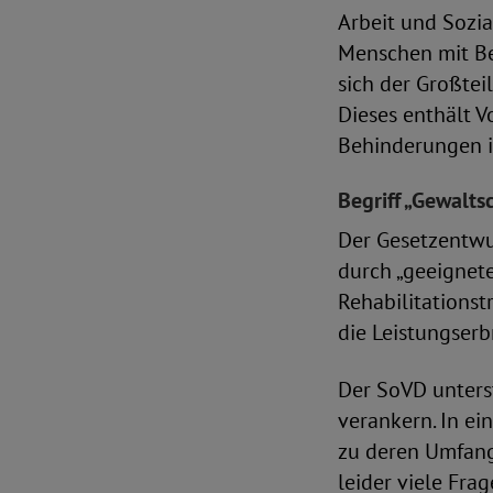
Arbeit und Sozia
Menschen mit Be
sich der Großtei
Dieses enthält V
Behinderungen i
Begriff „Gewalts
Der Gesetzentwu
durch „geeignet
Rehabilitationst
die Leistungserb
Der SoVD unterst
verankern. In ei
zu deren Umfang
leider viele Frag