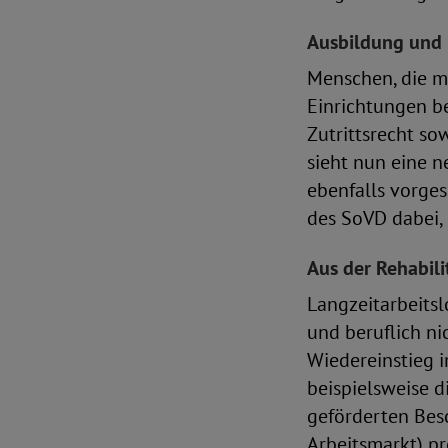
Ausbildung und
Menschen, die m
Einrichtungen b
Zutrittsrecht s
sieht nun eine n
ebenfalls vorge
des SoVD dabei, 
Aus der Rehabili
Langzeitarbeits
und beruflich ni
Wiedereinstieg i
beispielsweise d
geförderten Bes
Arbeitsmarkt) pr