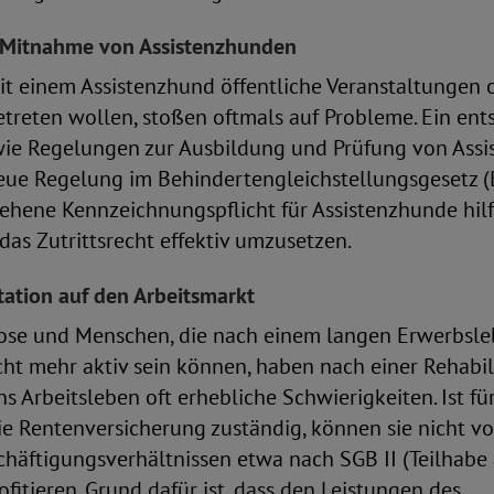
 Mitnahme von Assistenzhunden
it einem Assistenzhund öffentliche Veranstaltungen 
etreten wollen, stoßen oftmals auf Probleme. Ein en
owie Regelungen zur Ausbildung und Prüfung von Ass
eue Regelung im Behindertengleichstellungsgesetz (B
sehene Kennzeichnungspflicht für Assistenzhunde hil
das Zutrittsrecht effektiv umzusetzen.
tation auf den Arbeitsmarkt
lose und Menschen, die nach einem langen Erwerbsl
cht mehr aktiv sein können, haben nach einer Rehabil
ns Arbeitsleben oft erhebliche Schwierigkeiten. Ist fü
ie Rentenversicherung zuständig, können sie nicht vo
chäftigungsverhältnissen etwa nach SGB II (Teilhabe
ofitieren. Grund dafür ist, dass den Leistungen des