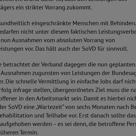
rägers ein strikter Vorrang zukommt.
esundheitlich eingeschränkte Menschen mit Behinde
edarfen nicht unter diesem faktischen Leistungsverbot
r nun Ausnahmen vom absoluten Vorrang von
eistungen vor. Das hält auch der SoVD für sinnvoll.
e betrachtet der Verband dagegen die nun geplanten
Ausnahmen zugunsten von Leistungen der Bundesage
r. Die schnelle Vermittlung in einfache Jobs darf nich
rfolg infrage stellen, übergeordnetes Ziel muss die n
offener in den Arbeitsmarkt sein. Damit es hierbei nic
der SoVD eine „Wartezeit“ von sechs Monaten nach 
ehabilitation und Teilhabe vor. Erst danach sollte das 
aufgehoben werden – es sei denn, die betroffene Per
rüheren Termin.