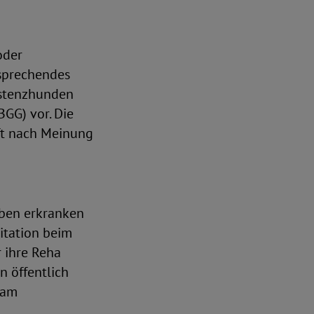
oder
tsprechendes
istenzhunden
GG) vor. Die
ft nach Meinung
eben erkranken
itation beim
r ihre Reha
n öffentlich
 am