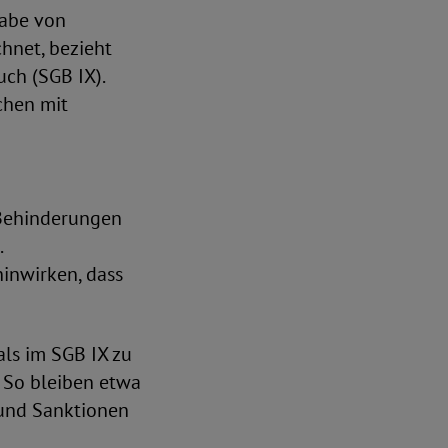
habe von
hnet, bezieht
ch (SGB IX).
chen mit
 Behinderungen
.
inwirken, dass
als im SGB IX zu
. So bleiben etwa
 und Sanktionen