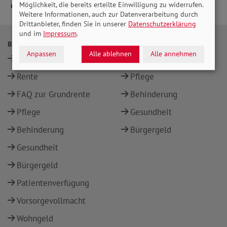
Möglichkeit, die bereits erteilte Einwilligung zu widerrufen.
Weitere Informationen, auch zur Datenverarbeitung durch
Drittanbieter, finden Sie in unserer
Datenschutzerklärung
und im
Impressum
.
BERATUNG
THEMEN
Anpassen
Alle ablehnen
Alle annehmen
Standorte
Rente
Rente
Pflege
FAQ zur Grundrente
Behinderung
Pflege
Gesundheit
Behinderung
Bürgergeld
Gesundheit
Bürgergeld
Patientenverfügung
Vorsorgevollmacht
Wohngeld