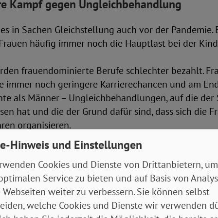
re Kampf gegen Ungleichbehandlung
es in Sachen Gleichstellung auch vor der Pandemie. E
 Frauen häufig immer noch die Hauptlast bei der Kin
rden frauendominierte Berufe schlechter bezahlt. Fr
e immer noch geringere Karrierechancen und am End
ente als Männer – Ungleichbehandlungen, auf die de
en hat und die der Grund dafür sind, dass sich die 
hren organisieren.
 eine vollständige Gleichstellung zu erreichen, rückt 
e-Hinweis und Einstellungen
ein Stück weiter in die Ferne. Denn gerade weil Fra
rwenden Cookies und Dienste von Drittanbietern, um
 und zugleich weniger gut bezahlten Berufen arbeiten
optimalen Service zu bieten und auf Basis von Analy
ommens-einbußen durch Freistellung, Kurzarbeit und
 Webseiten weiter zu verbessern. Sie können selbst
ie langjährige Forderung nach einer bedarfsgerecht
eiden, welche Cookies und Dienste wir verwenden dü
derbetreuung – wesentliche Voraussetzung für das Te