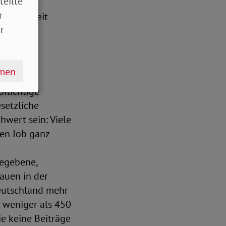
teilte
und
r
eile derzeit
r
hmen
flichtige
esetzliche
hwert sein: Viele
en Job ganz
gegebene,
auen in der
eutschland mehr
h weniger als 450
ie keine Beiträge