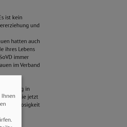
s ist kein
dererziehung und
auen hatten auch
e ihres Lebens
r SoVD immer
Frauen im Verband
mit der
uen häufig in
 Ihnen
, sind sie jetzt
sen
 Arbeitslosigkeit
en und
rfen.
ilen von