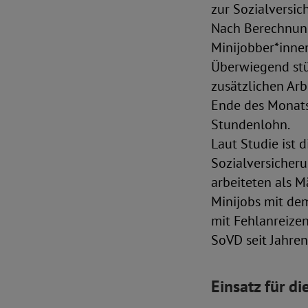
zur Sozialversic
Nach Berechnunge
Minijobber*innen
Überwiegend stü
zusätzlichen Arb
Ende des Monats 
Stundenlohn.
Laut Studie ist 
Sozialversicher
arbeiteten als M
Minijobs mit dem
mit Fehlanreizen
SoVD seit Jahren 
Einsatz für di