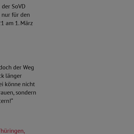
d der SoVD
t nur für den
21 am 1. März
 doch der Weg
ck länger
ei könne nicht
rauen, sondern
ern!“
Thüringen,