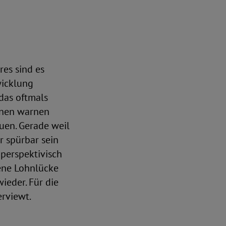
e
res sind es
wicklung
 das oftmals
nnen warnen
uen. Gerade weil
r spürbar sein
 perspektivisch
ene Lohnlücke
ieder. Für die
rviewt.