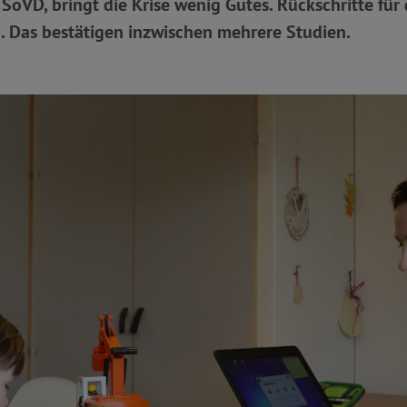
oVD, bringt die Krise wenig Gutes. Rückschritte für 
. Das bestätigen inzwischen mehrere Studien.