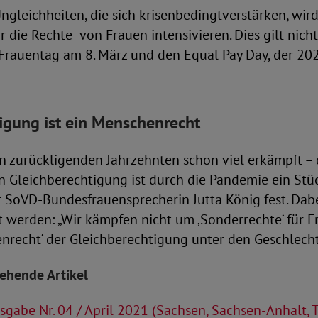
ngleichheiten, die sich krisenbedingtverstärken, wir
ür die Rechte von Frauen intensivieren. Dies gilt nich
 Frauentag am 8. März und den Equal Pay Day, der 20
igung ist ein Menschenrecht
en zurückligenden Jahrzehnten schon viel erkämpft –
n Gleichberechtigung ist durch die Pandemie ein Stü
t SoVD-Bundesfrauensprecherin Jutta König fest. Dab
 werden: „Wir kämpfen nicht um ‚Sonderrechte‘ für F
nrecht‘ der Gleichberechtigung unter den Geschlecht
tehende Artikel
gabe Nr. 04 / April 2021 (Sachsen, Sachsen-Anhalt, 