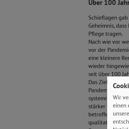
Über 100 Jah
Schieflagen gab 
Geheimnis, dass
Pflege tragen.
Nach wie vor we
vor der Pandemi
eine kleinere R
wieder hingewies
seit über 100 Ja
Das Ziel, endlich
Cooki
Pandemie wieder 
Wir ve
systemrelevanten
einen 
stärker von Eink
unsere
betroffen. Und d
entsch
qualitativen Kin