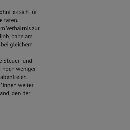
hnt es sich für
e täten.
 Verhältnis zur
nijob, habe am
 bei gleichem
e Steuer- und
r noch weniger
gabenfreien
r*innen weiter
tand, den der