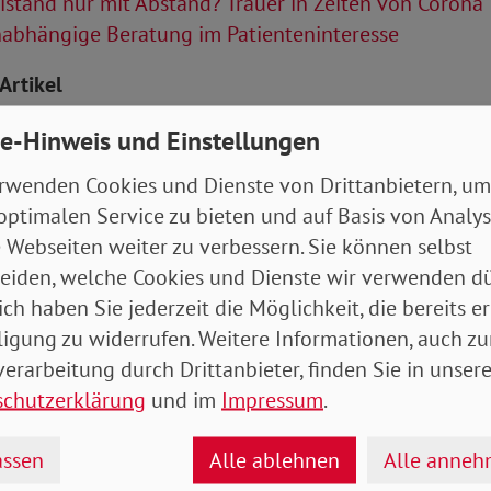
stand nur mit Abstand? Trauer in Zeiten von Corona
abhängige Beratung im Patienteninteresse
Artikel
e-Hinweis und Einstellungen
Rheinland-Pfalz_Saarland_Baden-
mberg.pdf
- 6 MB
rwenden Cookies und Dienste von Drittanbietern, um
optimalen Service zu bieten und auf Basis von Analy
 Webseiten weiter zu verbessern. Sie können selbst
eiden, welche Cookies und Dienste wir verwenden dü
ich haben Sie jederzeit die Möglichkeit, die bereits er
ligung zu widerrufen. Weitere Informationen, auch zu
erarbeitung durch Drittanbieter, finden Sie in unsere
schutzerklärung
und im
Impressum
.
ssen
Alle ablehnen
Alle anne
drucken
teilen
tweet