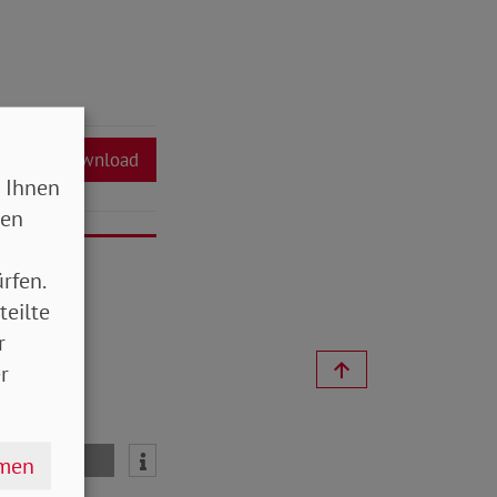
Download
 Ihnen
sen
rfen.
teilte
r
r
hmen
mail