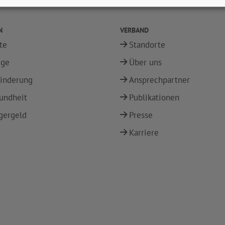
N
VERBAND
te
Standorte
ege
Über uns
inderung
Ansprechpartner
undheit
Publikationen
gergeld
Presse
Karriere