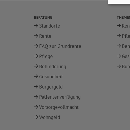
BERATUNG
THEME
Standorte
Ren
Rente
Pfl
FAQ zur Grundrente
Beh
Pflege
Ges
Behinderung
Bür
Gesundheit
Bürgergeld
Patientenverfügung
Vorsorgevollmacht
Wohngeld