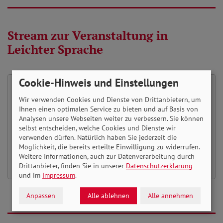
Stream zur Veranstaltung in
Leichter Sprache
Cookie-Hinweis und Einstellungen
Wir verwenden Cookies und Dienste von Drittanbietern, um
Möchten Sie von
Youtube
bereitgestellte
Ihnen einen optimalen Service zu bieten und auf Basis von
externe Inhalte laden?
Analysen unsere Webseiten weiter zu verbessern. Sie können
selbst entscheiden, welche Cookies und Dienste wir
verwenden dürfen. Natürlich haben Sie jederzeit die
Ja
Immer
Möglichkeit, die bereits erteilte Einwilligung zu widerrufen.
Weitere Informationen, auch zur Datenverarbeitung durch
Drittanbieter, finden Sie in unserer
Datenschutzerklärung
und im
Impressum
.
Anpassen
Alle ablehnen
Alle annehmen