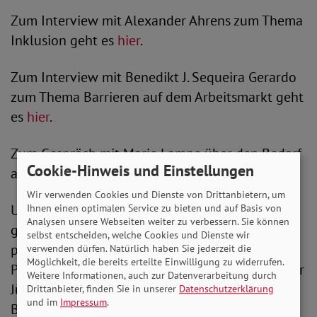
Zum Interview mit Alexander Ahrens zum Thema
Inklusion geht es
hier
.
Zum Interview mit Benedikt J. Sequeira Gerardo
zum Thema Barrieren auf dem Arbeitsmarkt geht
es
hier
.
Zum Gespräch mit Marie Lampe über den Bedarf
Cookie-Hinweis und Einstellungen
an weiterer Aufklärung geht es
hier
.
Wir verwenden Cookies und Dienste von Drittanbietern, um
Um den Abbau von Barrieren und die
Ihnen einen optimalen Service zu bieten und auf Basis von
Analysen unsere Webseiten weiter zu verbessern. Sie können
gesellschaftlichen und die damit verbundenen
selbst entscheiden, welche Cookies und Dienste wir
politischen Aufgaben geht es dann in einer
verwenden dürfen. Natürlich haben Sie jederzeit die
Möglichkeit, die bereits erteilte Einwilligung zu widerrufen.
Podiumsdiskussion. "Wir freuen uns sehr, dass wir
Weitere Informationen, auch zur Datenverarbeitung durch
Jürgen Dusel, den Beauftragten der
Drittanbieter, finden Sie in unserer
Datenschutzerklärung
und im
Impressum
.
Bundesregierung für die Belange von Menschen