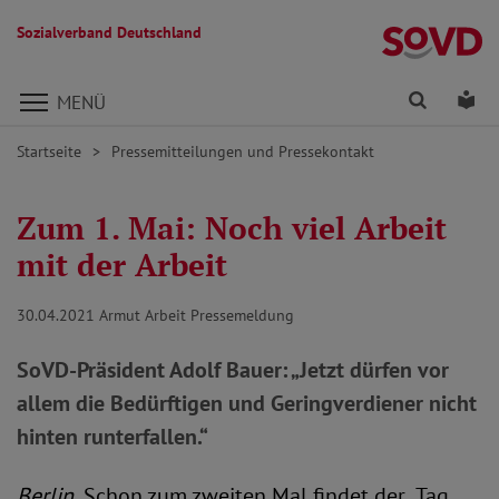
Sozialverband Deutschland
Direkt zu den Inhalten springen
Finden
Lei
MENÜ
Startseite
Pressemitteilungen und Pressekontakt
Zum 1. Mai: Noch viel Arbeit
mit der Arbeit
30.04.2021
Armut Arbeit Pressemeldung
SoVD-Präsident Adolf Bauer: „Jetzt dürfen vor
allem die Bedürftigen und Geringverdiener nicht
hinten runterfallen.“
Berlin.
Schon zum zweiten Mal findet der „Tag