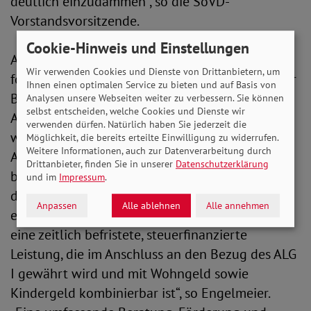
deutlich einzudämmen“, so die SoVD-
Vorstandsvorsitzende.
Cookie-Hinweis und Einstellungen
Auch bei der Absicherung von Arbeitslosen
Wir verwenden Cookies und Dienste von Drittanbietern, um
fordert der SoVD deutliche Verbesserungen. „Wer
Ihnen einen optimalen Service zu bieten und auf Basis von
Beiträge zahlt, verdient Respekt und eine starke
Analysen unsere Webseiten weiter zu verbessern. Sie können
selbst entscheiden, welche Cookies und Dienste wir
Absicherung. Statt ins Bürgergeld gedrängt zu
verwenden dürfen. Natürlich haben Sie jederzeit die
werden, müssen die Menschen über die
Möglichkeit, die bereits erteilte Einwilligung zu widerrufen.
Weitere Informationen, auch zur Datenverarbeitung durch
Arbeitslosenversicherung abgesichert sein. Wir
Drittanbieter, finden Sie in unserer
Datenschutzerklärung
brauchen eine Verlängerung der Bezugszeiten
und im
Impressum
.
des Arbeitslosengeldes I und die Einführung
Anpassen
Alle ablehnen
Alle annehmen
eines Anschluss-Arbeitslosengeldes. Ideal wäre
eine zeitlich befristete, steuerfinanzierte
Leistung, die im Anschluss an den Bezug des ALG
I gewährt wird und mit Wohngeld sowie
Kindergeld kombinierbar ist“, so Engelmeier.