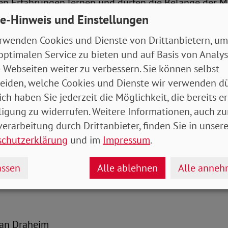
en Erfahrungen lernen und dürfen die Belange der 
icht immer und immer wieder hintenanstellen. Die Po
e-Hinweis und Einstellungen
Aus Sicht des SoVD müssen beispielsweise Stellen ge
rwenden Cookies und Dienste von Drittanbietern, um
 externer Hilfen den Betroffenen und ihren Familien 
optimalen Service zu bieten und auf Basis von Analy
tützung vermitteln. Zudem ist ein Notfallpool von M
 Webseiten weiter zu verbessern. Sie können selbst
erstützung oder Assistenzleistungen erbringen können
eiden, welche Cookies und Dienste wir verwenden dü
ich haben Sie jederzeit die Möglichkeit, die bereits er
ert der SoVD, dass die Politik Menschen mit schwer
ligung zu widerrufen. Weitere Informationen, auch zu
n zum Beispiel beim Zugang zu Schutzimpfungen, st
erarbeitung durch Drittanbieter, finden Sie in unsere
muss. Auch der barrierefreie Zugang zu den Impfunge
schutzerklärung
und im
Impressum
.
rden. „Von der Terminvergabe über die Anfahrt bis h
bst müssen Barrieren konsequent aus dem Weg gerä
ssen
Alle ablehnen
Alle anne
istian Draheim