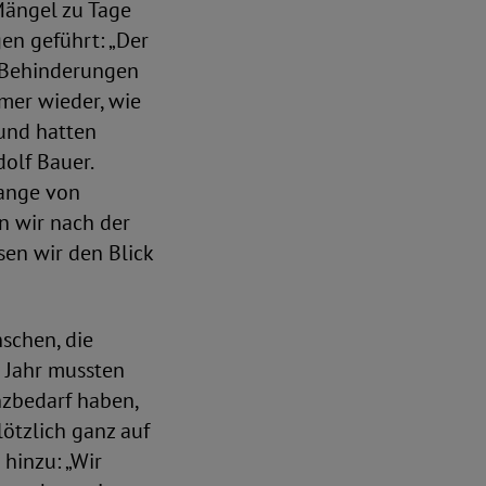
 Mängel zu Tage
en geführt: „Der
t Behinderungen
mer wieder, wie
und hatten
olf Bauer.
lange von
n wir nach der
en wir den Blick
schen, die
 Jahr mussten
nzbedarf haben,
ötzlich ganz auf
 hinzu: „Wir