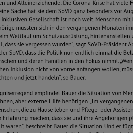
ien und Alleinerziehende: Die Corona-Krise hat viele
 eine Sache hat sie dem SoVD ganz besonders vor Aug
 inklusiven Gesellschaft ist noch weit. Menschen mi
örige mussten sich in den vergangenen Monaten im
beim Wettlauf um Schutzausrüstung, hintenanstellen 
l, dass sie vergessen wurden“, sagt SoVD-Präsident Ad
der SoVD, dass die Politik nun endlich einmal die Be
schen und deren Familien in den Fokus nimmt. „Wen
hen Inklusion nicht von vorne anfangen wollen, müss
chten und jetzt handeln“, so Bauer.
gniserregend empfindet Bauer die Situation von Men
hnen, aber externe Hilfe benötigen. „Im vergangenen
nschen, die zu Hause leben und Pflege- oder Assiste
 Erfahrung machen, dass sie und ihre Angehörigen pl
llt waren“, beschreibt Bauer die Situation. Und er fügt