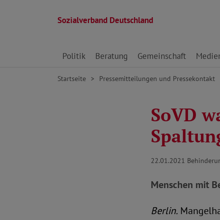
Sozialverband Deutschland
Direkt zu den Inhalten springen
Politik
Beratung
Gemeinschaft
Medie
Startseite
Pressemitteilungen und Pressekontakt
SoVD war
Spaltun
22.01.2021
Behinderu
Menschen mit Be
Berlin.
Mangelhaf