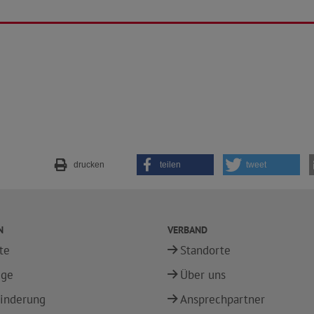
drucken
teilen
tweet
N
VERBAND
te
Standorte
ege
Über uns
inderung
Ansprechpartner