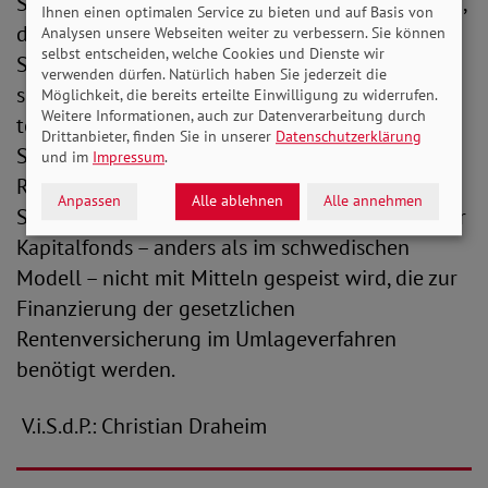
Säule im Alterssicherungssystem in Deutschland,
Ihnen einen optimalen Service zu bieten und auf Basis von
die sich durch Verlässlichkeit, Stabilität und
Analysen unsere Webseiten weiter zu verbessern. Sie können
selbst entscheiden, welche Cookies und Dienste wir
Sicherheit auszeichnet. Es muss daher
verwenden dürfen. Natürlich haben Sie jederzeit die
sichergestellt werden, dass die Einführung der
Möglichkeit, die bereits erteilte Einwilligung zu widerrufen.
Weitere Informationen, auch zur Datenverarbeitung durch
teilweisen Kapitaldeckung nicht zu einer
Drittanbieter, finden Sie in unserer
Datenschutzerklärung
Schwächung der gesetzlichen
und im
Impressum
.
Rentenversicherung führt“, fordert Bauer. Aus
Anpassen
Alle ablehnen
Alle annehmen
Sicht des SoVD bedeutet dies vor allem, dass der
Kapitalfonds – anders als im schwedischen
Modell – nicht mit Mitteln gespeist wird, die zur
Finanzierung der gesetzlichen
Rentenversicherung im Umlageverfahren
benötigt werden.
V.i.S.d.P.: Christian Draheim