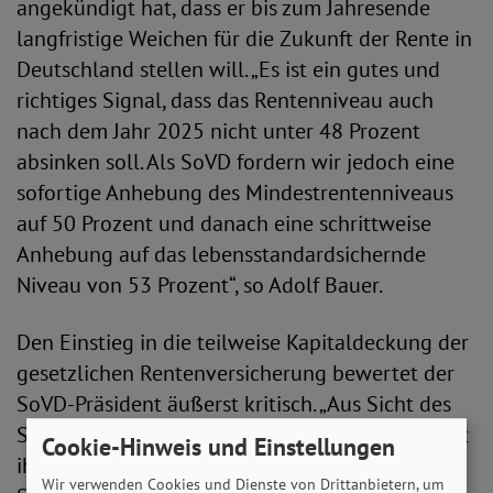
angekündigt hat, dass er bis zum Jahresende
langfristige Weichen für die Zukunft der Rente in
Deutschland stellen will. „Es ist ein gutes und
richtiges Signal, dass das Rentenniveau auch
nach dem Jahr 2025 nicht unter 48 Prozent
absinken soll. Als SoVD fordern wir jedoch eine
sofortige Anhebung des Mindestrentenniveaus
auf 50 Prozent und danach eine schrittweise
Anhebung auf das lebensstandardsichernde
Niveau von 53 Prozent“, so Adolf Bauer.
Den Einstieg in die teilweise Kapitaldeckung der
gesetzlichen Rentenversicherung bewertet der
SoVD-Präsident äußerst kritisch. „Aus Sicht des
SoVD ist die gesetzliche Rentenversicherung mit
Cookie-Hinweis und Einstellungen
ihrem umlagefinanzierten System die zentrale
Wir verwenden Cookies und Dienste von Drittanbietern, um