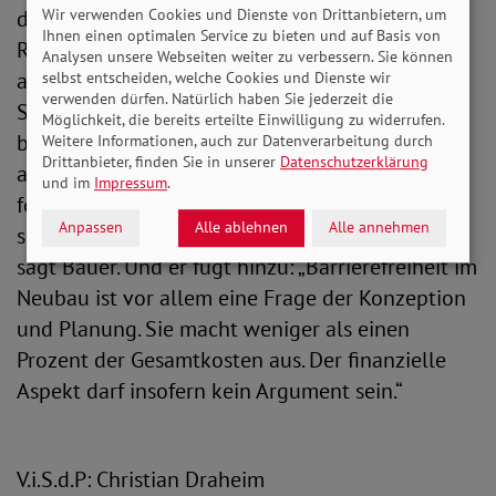
Wir verwenden Cookies und Dienste von Drittanbietern, um
des SoVD sind zwingend klare und verbindliche
Ihnen einen optimalen Service zu bieten und auf Basis von
Regeln erforderlich. „Barrierefreiheit sollte nicht
Analysen unsere Webseiten weiter zu verbessern. Sie können
allein auf die Zielgruppen Seniorinnen und
selbst entscheiden, welche Cookies und Dienste wir
verwenden dürfen. Natürlich haben Sie jederzeit die
Senioren und Menschen mit Behinderungen
Möglichkeit, die bereits erteilte Einwilligung zu widerrufen.
bezogen werden. Nutzerinnen und Nutzer in
Weitere Informationen, auch zur Datenverarbeitung durch
Drittanbieter, finden Sie in unserer
Datenschutzerklärung
allen Lebenslagen profitieren von ihr. Deshalb
und im
Impressum
.
fordern wir, dass Barrierefreiheit
Anpassen
Alle ablehnen
Alle annehmen
selbstverständlicher Standard im Neubau wird“,
sagt Bauer. Und er fügt hinzu: „Barrierefreiheit im
Neubau ist vor allem eine Frage der Konzeption
und Planung. Sie macht weniger als einen
Prozent der Gesamtkosten aus. Der finanzielle
Aspekt darf insofern kein Argument sein.“
V.i.S.d.P: Christian Draheim