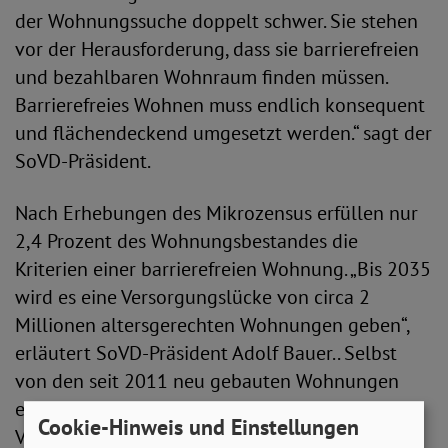
der Wohnungssuche doppelt schwer. Sie stehen
vor der Herausforderung, dass sie barrierefreien
und bezahlbaren Wohnraum finden müssen.
Barrierefreies Wohnen muss endlich konsequent
und flächendeckend umgesetzt werden.“ sagt der
SoVD-Präsident.
Nach Erhebungen des Mikrozensus erfüllen nur
2,4 Prozent des Wohnungsbestandes die
Kriterien einer barrierefreien Wohnung. „Bis 2035
wird es eine Versorgungslücke von circa 2
Millionen altersgerechten Wohnungen geben“,
erläutert SoVD-Präsident Adolf Bauer.. Selbst
von den seit 2011 neu gebauten Wohnungen
erfüllen nur 18 Prozent die notwendigen
Cookie-Hinweis und Einstellungen
Voraussetzungen für Barrierefreiheit. Aus Sicht