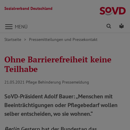
Sozialverband Deutschland
Direkt zu den Inhalten springen
Finden
Lei
MENÜ
Startseite
Pressemitteilungen und Pressekontakt
Ohne Barrierefreiheit keine
Teilhabe
21.05.2021
Pflege Behinderung Pressemeldung
SoVD-Präsident Adolf Bauer: „Menschen mit
Beeinträchtigungen oder Pflegebedarf wollen
selber entscheiden, wo sie wohnen.“
Berlin
. Gestern hat der Bundestag das