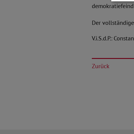
demokratiefeind
Der vollständig
V.i.S.d.P.: Const
Zurück