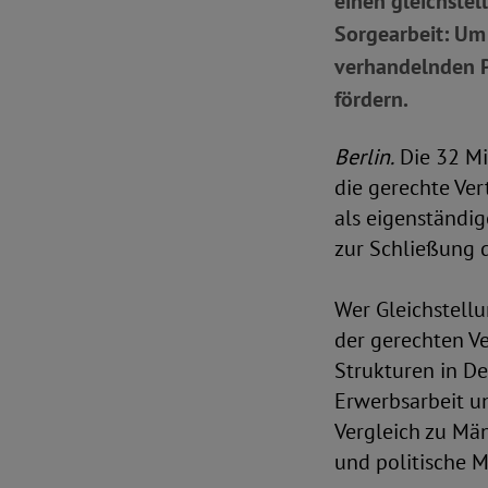
einen gleichstel
Sorgearbeit: Um 
verhandelnden 
fördern.
Berlin.
Die 32 Mit
die gerechte Ve
als eigenständi
zur Schließung 
Wer Gleichstell
der gerechten Ve
Strukturen in D
Erwerbsarbeit u
Vergleich zu Mä
und politische M