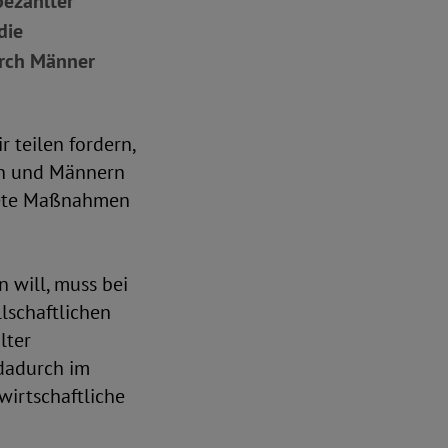
bezahlter
die
rch Männer
 teilen fordern,
en und Männern
krete Maßnahmen
 will, muss bei
lschaftlichen
lter
 dadurch im
irtschaftliche