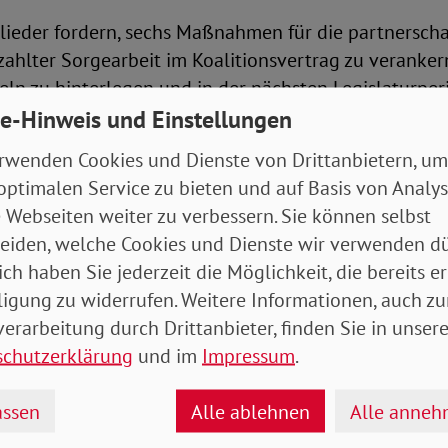
lieder fordern, sechs Maßnahmen für die partnerscha
ahlter Sorgearbeit im Koalitionsvertrag zu verankern
teln zu hinterlegen und in der nächsten Legislaturper
e-Hinweis und Einstellungen
rwenden Cookies und Dienste von Drittanbietern, um
ellung für Väter bzw. zweite Elternteile nach der Geb
optimalen Service zu bieten und auf Basis von Analy
tgeltersatz
 Webseiten weiter zu verbessern. Sie können selbst
iche Ausgestaltung des Elterngeldes
eiden, welche Cookies und Dienste wir verwenden dü
tellungen für informelle Pflege
ich haben Sie jederzeit die Möglichkeit, die bereits er
er Lohnsteuerklasse V und Individualbesteuerung für
ligung zu widerrufen. Weitere Informationen, auch zu
örderung haushaltsnaher Dienstleistungen
erarbeitung durch Drittanbieter, finden Sie in unsere
 Rahmenbedingungen für geschlechtergerechte und 
schutzerklärung
und im
Impressum
.
delle
ssen
Alle ablehnen
Alle anne
setzung der Gleichstellung der Geschlechter ist zentr
it von Wirtschaft und Gesellschaft – und angesichts