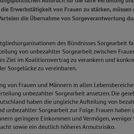
lungspolitischen Aufbruch für die faire Verteilung un
die Erwerbstätigkeit von Frauen zu stärken, müssen 
Parteien die Übernahme von Sorgeverantwortung du
gliedsorganisationen des Bündnisses Sorgearbeit fair
rteilung von unbezahlter Sorgearbeit zwischen Frau
ges Ziel im Koalitionsvertrag zu verankern und kon
der Sorgelücke zu vereinbaren.
ung von Frauen und Männern in allen Lebensbereichen
rteilung unbezahlter Sorgearbeit ansetzen. Die gesel
eutschland haben die ungleiche Aufteilung von bezah
nd unbezahlter Sorgearbeit zur Folge. Frauen haben
nnern geringere Einkommen und Vermögen, weniger w
acht sowie ein deutlich höheres Armutsrisiko.