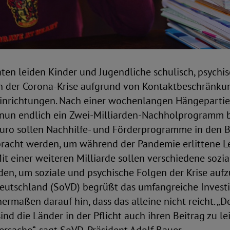
aten leiden Kinder und Jugendliche schulisch, psychis
n der Corona-Krise aufgrund von Kontaktbeschränk
inrichtungen. Nach einer wochenlangen Hängepartie
nun endlich ein Zwei-Milliarden-Nachholprogramm b
 Euro sollen Nachhilfe- und Förderprogramme in den
racht werden, um während der Pandemie erlittene L
it einer weiteren Milliarde sollen verschiedene soz
en, um soziale und psychische Folgen der Krise aufz
eutschland (SoVD) begrüßt das umfangreiche Investi
hermaßen darauf hin, dass das alleine nicht reicht. „
sind die Länder in der Pflicht auch ihren Beitrag zu le