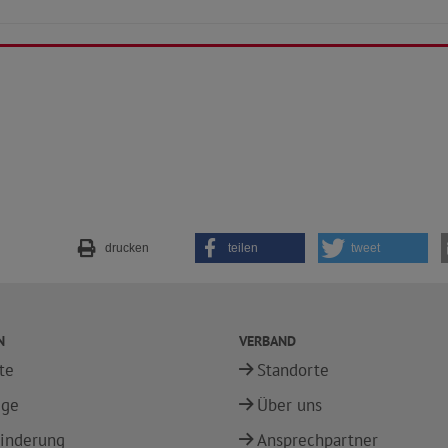
drucken
teilen
tweet
N
VERBAND
te
Standorte
ege
Über uns
inderung
Ansprechpartner