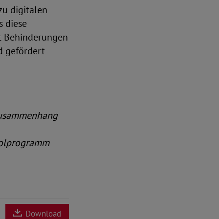
u digitalen
s diese
it Behinderungen
 gefördert
m Zusammenhang
fholprogramm
Download