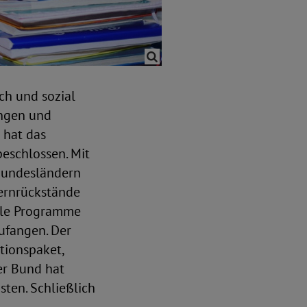
ch und sozial
ungen und
 hat das
eschlossen. Mit
 Bundesländern
ernrückstände
iale Programme
ufangen. Der
tionspaket,
Der Bund hat
isten. Schließlich