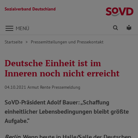
Sozialverband Deutschland
Direkt zu den Inhalten springen
Finden
Lei
MENÜ
Startseite
Pressemitteilungen und Pressekontakt
Deutsche Einheit ist im
Inneren noch nicht erreicht
04.10.2021
Armut Rente Pressemeldung
SoVD-Präsident Adolf Bauer: „Schaffung
einheitlicher Lebensbedingungen bleibt größte
Aufgabe.“
Berlin.
Wenn heute in Halle/Salle der Deutschen