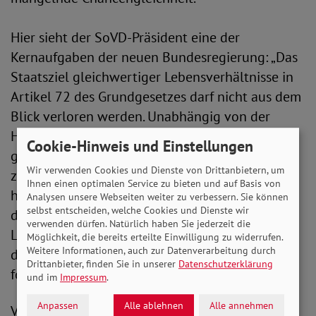
Hier sieht der SoVD-Präsident eine der
Kernaufgaben der neuen Bundesregierung: „Das
Staatsziel gleichwertiger Lebensverhältnisse in
Artikel 72 des Grundgesetzes darf nicht aus dem
Blick verloren werden. Unabhängig von der
Herkunft, müssen alle Bürgerinnen und Bürger
Cookie-Hinweis und Einstellungen
gleiche - und damit einheitliche - Möglichkeiten
Wir verwenden Cookies und Dienste von Drittanbietern, um
zur individuellen und sozialen Entwicklung
Ihnen einen optimalen Service zu bieten und auf Basis von
haben. Aufgabe der Politik ist es, 31 Jahre nach
Analysen unsere Webseiten weiter zu verbessern. Sie können
selbst entscheiden, welche Cookies und Dienste wir
der Deutschen Einheit endlich für gleichwertige
verwenden dürfen. Natürlich haben Sie jederzeit die
Lebensverhältnisse zu sorgen. Denn das wahrt
Möglichkeit, die bereits erteilte Einwilligung zu widerrufen.
Weitere Informationen, auch zur Datenverarbeitung durch
den sozialen Frieden und beugt dem
Drittanbieter, finden Sie in unserer
Datenschutzerklärung
fortschreitenden Extremismus vor.“
und im
Impressum
.
Anpassen
Alle ablehnen
Alle annehmen
V. i. S. d. P.: Peter-Michael Zernechel