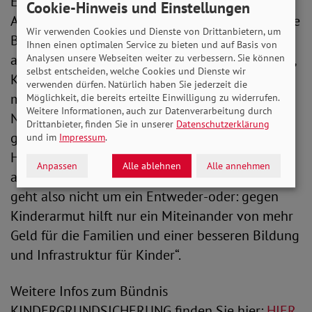
Engelmeier stellt klar: „Eine gute materielle
Cookie-Hinweis und Einstellungen
Absicherung ist die Grundvoraussetzung für gute
Wir verwenden Cookies und Dienste von Drittanbietern, um
Bildung. Kinder brauchen daher heute schon
Ihnen einen optimalen Service zu bieten und auf Basis von
ausreichend finanzielle Unterstützung für Essen,
Analysen unsere Webseiten weiter zu verbessern. Sie können
selbst entscheiden, welche Cookies und Dienste wir
Kleidung und angemessenen Wohnraum. Denn
verwenden dürfen. Natürlich haben Sie jederzeit die
mit leerem Magen lässt es sich schlecht lernen.
Möglichkeit, die bereits erteilte Einwilligung zu widerrufen.
Weitere Informationen, auch zur Datenverarbeitung durch
Neben Bildung und Geld ist auch die
Drittanbieter, finden Sie in unserer
Datenschutzerklärung
gesellschaftliche Teilhabe von Kindern wichtig.
und im
Impressum
.
Hierfür bedarf es guter Freizeitangebote und
Anpassen
Alle ablehnen
Alle annehmen
auch gebührenfreier Kita- und Hortplätze. Es
geht also nicht um ein Entweder-oder: gegen
Kinderarmut hilft nur ein Miteinander von mehr
Geld für die Familien und einer besseren Bildung
und Infrastruktur für Kinder“.
Weitere Infos zum Bündnis
KINDERGRUNDSICHERUNG finden Sie hier:
HIER
.