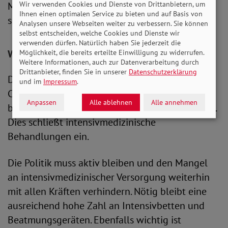
Mediziner*in bleibe für die eigene Entscheidung
Wir verwenden Cookies und Dienste von Drittanbietern, um
Ihnen einen optimalen Service zu bieten und auf Basis von
selbst verantwortlich.
Analysen unsere Webseiten weiter zu verbessern. Sie können
selbst entscheiden, welche Cookies und Dienste wir
verwenden dürfen. Natürlich haben Sie jederzeit die
Was sagt der SoVD?
Möglichkeit, die bereits erteilte Einwilligung zu widerrufen.
Weitere Informationen, auch zur Datenverarbeitung durch
Drittanbieter, finden Sie in unserer
Datenschutzerklärung
Der SoVD setzt sich dafür ein, dass alle an
und im
Impressum
.
COVID-19 Erkrankten in Deutschland die
Anpassen
Alle ablehnen
Alle annehmen
bestmögliche medizinische Versorgung erhalten.
Dies schließt intensivmedizinische
Behandlungen ein.
Die Politik muss aktiv bleiben und den Mangel
an intensivmedizinischer Versorgung weiterhin
mit allen Kräften verhindern. Nötig bleibt eine
ausreichend hohe Zahl an Intensivbetten und
Beatmungsgeräten. Ebenfalls wichtig ist