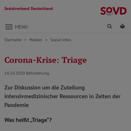
Sozialverband Deutschland
Direkt zu den Inhalten springen
Finden
Lei
MENÜ
Startseite
Medien
Sozial-Infos
Corona-Krise: Triage
14.10.2020
Behinderung
Zur Diskussion um die Zuteilung
intensivmedizinischer Ressourcen in Zeiten der
Pandemie
Was heißt „Triage“?