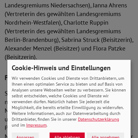
Landesgremiums Niedersachsen), Janna Ahrens
(Vertreterin des gewählten Landesgremiums
Nordrhein-Westfalen), Charlotte Ruppin
(Vertreterin des gewählten Landesgremiums
Berlin-Brandenburg), Sabrina Struck (Beisitzerin),
Alexander Menzel (Beisitzer) und Flora Patzke
(Beisitzerin).
Cookie-Hinweis und Einstellungen
Fokus auf Einsamkeit bei jungen Menschen
Wir verwenden Cookies und Dienste von Drittanbietern, um
Ihnen einen optimalen Service zu bieten und auf Basis von
Analysen unsere Webseiten weiter zu verbessern. Sie können
Sebastian Freese erklärte, er wolle sich in seiner
selbst entscheiden, welche Cookies und Dienste wir
neuen Amtszeit dem Thema Einsamkeit junger
verwenden dürfen. Natürlich haben Sie jederzeit die
Möglichkeit, die bereits erteilte Einwilligung zu widerrufen.
Menschen widmen. Es sei zwar normal, sich ab
Weitere Informationen, auch zur Datenverarbeitung durch
und zu einsam zu fühlen. Aber die Corona-
Drittanbieter, finden Sie in unserer
Datenschutzerklärung
und im
Impressum
.
Pandemie habe die Lebenssituation für viele
Menschen sehr verändert. Freese sagte, es sei nur
Anpassen
Alle ablehnen
Alle annehmen