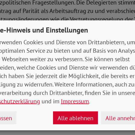
zpolitischen Fragestellungen. Die Delegierten stimm
ag auf Parität als Arbeitsauftrag zu und verabschi
atzungsänderungen wie die Vertretungsregelung der 
 zum Thema „Digitalisierung“ trafen im Plenum auf 
e-Hinweis und Einstellungen
 zur Beitragsanpassung ab dem 1. Januar 2024 fand e
rwenden Cookies und Dienste von Drittanbietern, um
t.
optimalen Service zu bieten und auf Basis von Analy
 Webseiten weiter zu verbessern. Sie können selbst
auf Verselbstständigung des Landesverbandes Hamb
eiden, welche Cookies und Dienste wir verwenden dü
Ja und 11 mit Nein. Verantwortung und Haftung wand
ich haben Sie jederzeit die Möglichkeit, die bereits er
zum Landesverband, das Weisungsrecht wird zum
ligung zu widerrufen. Weitere Informationen, auch zu
trag. Der Landesvorsitzende Klaus Wicher dankte de
erarbeitung durch Drittanbieter, finden Sie in unsere
egleitenden Gremien und betonte den Wunsch nach e
schutzerklärung
und im
Impressum
.
itarbeit des Landesverbandes im SoVD.
ssen
Alle ablehnen
Alle anne
politische Forderungen ins Programm aufge