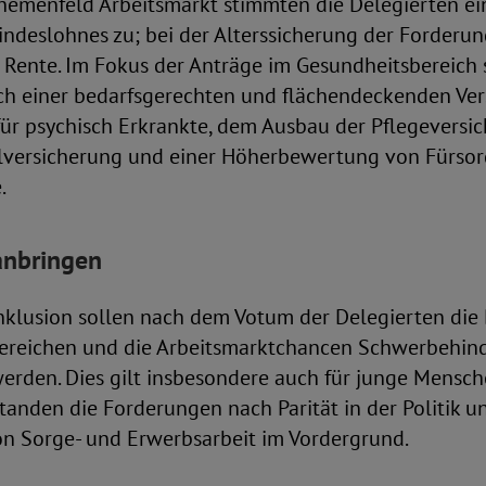
Themenfeld Arbeitsmarkt stimmten die Delegierten e
ndeslohnes zu; bei der Alterssicherung der Forderu
 Rente. Im Fokus der Anträge im Gesundheitsbereich 
h einer bedarfsgerechten und flächendeckenden Ve
ür psychisch Erkrankte, dem Ausbau der Pflegeversic
lversicherung und einer Höherbewertung von Fürsorg
.
anbringen
nklusion sollen nach dem Votum der Delegierten die B
bereichen und die Arbeitsmarktchancen Schwerbehin
rden. Dies gilt insbesondere auch für junge Mensche
standen die Forderungen nach Parität in der Politik u
n Sorge- und Erwerbsarbeit im Vordergrund.