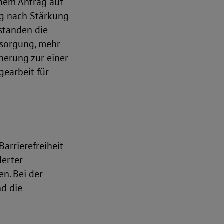
inem Antrag auf
ng nach Stärkung
standen die
rsorgung, mehr
herung zur einer
earbeit für
arrierefreiheit
derter
n. Bei der
nd die