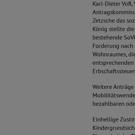
Karl-Dieter Voß,
Antragskommissio
Zetzsche das soz
König stellte di
bestehende SoVD-
Forderung nach 
Wohnraumes, die 
entsprechenden 
Erbschaftssteuer
Weitere Anträge 
Mobilitätswende
bezahlbaren oder
Einhellige Zust
Kindergrundsich