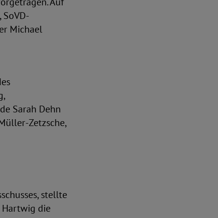
orgetragen. Auf
, SoVD-
er Michael
des
g,
nde Sarah Dehn
Müller-Zetzsche,
chusses, stellte
 Hartwig die