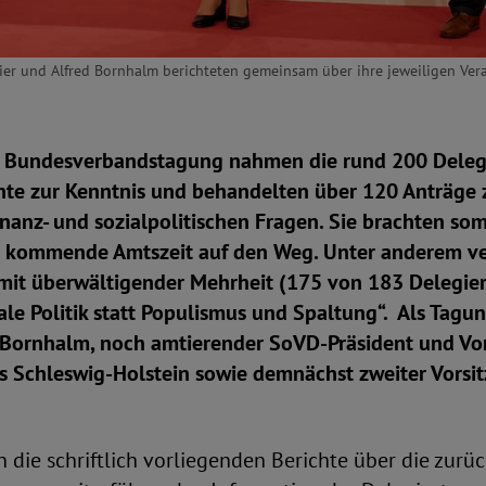
meier und Alfred Bornhalm berichteten gemeinsam über ihre jeweiligen Ve
. Bundesverbandstagung nahmen die rund 200 Deleg
hte zur Kenntnis und behandelten über 120 Anträge z
finanz- und sozialpolitischen Fragen. Sie brachten s
e kommende Amtszeit auf den Weg. Unter anderem v
 mit überwältigender Mehrheit (175 von 183 Delegie
ale Politik statt Populismus und Spaltung“. Als Tagu
d Bornhalm, noch amtierender SoVD-Präsident und Vor
 Schleswig-Holstein sowie demnächst zweiter Vorsit
die schriftlich vorliegenden Berichte über die zurü