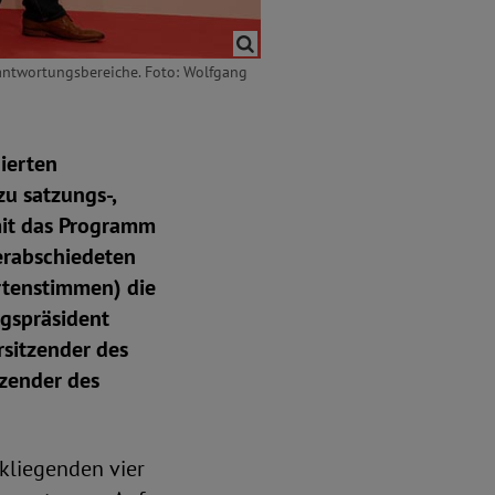
rantwortungsbereiche. Foto: Wolfgang
ierten
u satzungs-,
omit das Programm
erabschiedeten
rtenstimmen) die
ngspräsident
sitzender des
zender des
ckliegenden vier