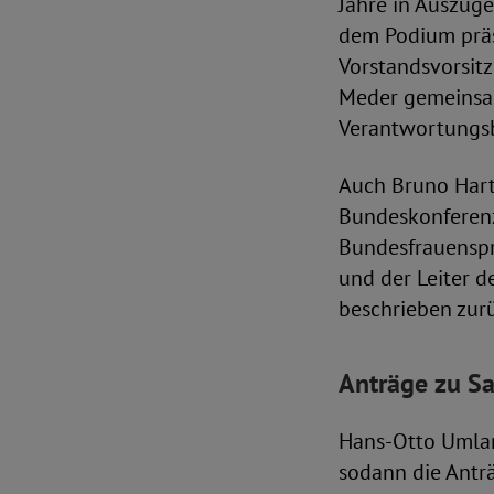
Jahre in Auszüge
dem Podium präs
Vorstandsvorsit
Meder gemeinsam
Verantwortungsb
Auch Bruno Hart
Bundeskonferenz,
Bundesfrauenspr
und der Leiter d
beschrieben zur
Anträge zu Sa
Hans-Otto Umland
sodann die Antr