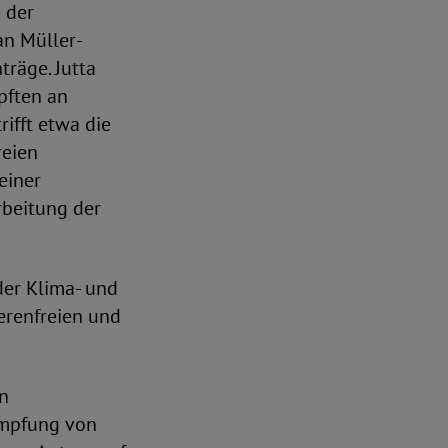
 der
an Müller-
räge. Jutta
üpften an
ifft etwa die
reien
einer
rbeitung der
der Klima- und
erenfreien und
en
ämpfung von