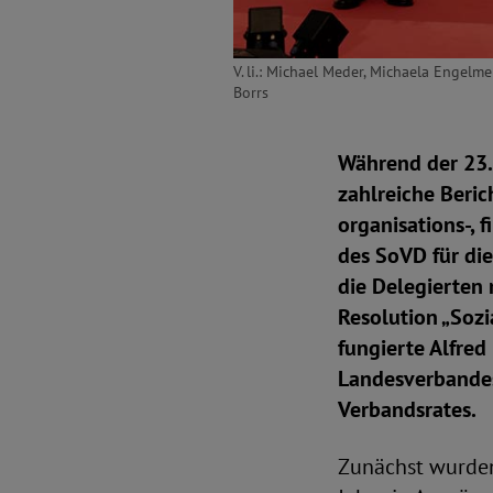
V. li.: Michael Meder, Michaela Engel
Borrs
Während der 23
zahlreiche Beric
organisations-, 
des SoVD für di
die Delegierten
Resolution „Sozi
fungierte Alfre
Landesverbandes
Verbandsrates.
Zunächst wurden 