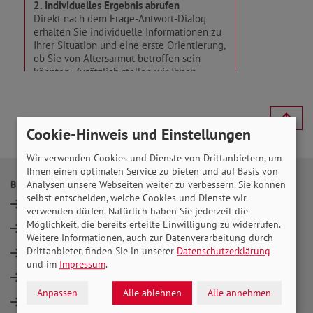
Cookie-Hinweis und Einstellungen
Wir verwenden Cookies und Dienste von Drittanbietern, um
Ihnen einen optimalen Service zu bieten und auf Basis von
BERATUNG
THEMEN
Analysen unsere Webseiten weiter zu verbessern. Sie können
selbst entscheiden, welche Cookies und Dienste wir
Standorte
Rente
verwenden dürfen. Natürlich haben Sie jederzeit die
Möglichkeit, die bereits erteilte Einwilligung zu widerrufen.
Rente
Pflege
Weitere Informationen, auch zur Datenverarbeitung durch
Drittanbieter, finden Sie in unserer
Datenschutzerklärung
FAQ zur Grundrente
Behinderung
und im
Impressum
.
Pflege
Gesundheit
Anpassen
Alle ablehnen
Alle annehmen
Behinderung
Bürgergeld