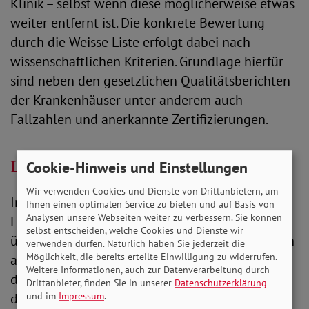
Klinik – selbst wenn diese möglicherweise etwas
weiter entfernt ist. Die konkrete Bewertung
durch die Weisse Liste erfolgt dabei nach
wissenschaftlichen Kriterien. Grundlage hierfür
sind neben den gesetzlichen Qualitätsberichten
der Krankenhäuser unter anderem auch
Fallzahlen und anerkannte Zertifizierungen.
Lohnender Vergleich
Cookie-Hinweis und Einstellungen
Wir verwenden Cookies und Dienste von Drittanbietern, um
Im Sinne der Vergleichbarkeit werden die
Ihnen einen optimalen Service zu bieten und auf Basis von
Analysen unsere Webseiten weiter zu verbessern. Sie können
Einrichtungen in Kategorien von unter- bis
selbst entscheiden, welche Cookies und Dienste wir
überdurchschnittlich eingestuft. Das bezieht sich
verwenden dürfen. Natürlich haben Sie jederzeit die
Möglichkeit, die bereits erteilte Einwilligung zu widerrufen.
aber stets nur auf die jeweilige Behandlung. Für
Weitere Informationen, auch zur Datenverarbeitung durch
diese vergibt die Weisse Liste symbolisch bis zu
Drittanbieter, finden Sie in unserer
Datenschutzerklärung
drei Sterne. Gleichwertig verrechnet das Portal
und im
Impressum
.