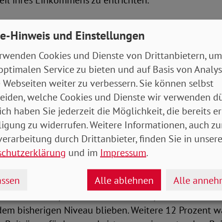
eil ihres Einkommens zu entrichten.
en in staatliche Sicherungssysteme
e-Hinweis und Einstellungen
rwenden Cookies und Dienste von Drittanbietern, um
l der Befragten vertrauen dem Staat als Leistungserb
optimalen Service zu bieten und auf Basis von Analy
rn. Über als 80 Prozent sprechen sich außerdem dafür
 Webseiten weiter zu verbessern. Sie können selbst
roßteil der sozialen Sicherung verpflichtend erfolgt 
eiden, welche Cookies und Dienste wir verwenden dü
n einer Beschäftigung. Dieser Wert liegt auch bei 
ich haben Sie jederzeit die Möglichkeit, die bereits er
ie regelmäßig mehr „Eigenverantwortung“ der Mensch
ligung zu widerrufen. Weitere Informationen, auch zu
ent.
erarbeitung durch Drittanbieter, finden Sie in unsere
schutzerklärung
und im
Impressum
.
eit der sozialversichert Beschäftigten drückt durch 
schaft aus, höhere Beiträge zu leisten, um sozialstaa
ssen
Alle ablehnen
Alle anne
en bestehenden Systemen mindestens zu erhalten. Be
Prozent bereit, etwas mehr zu zahlen, wenn die Leis
dem bisherigen Niveau blieben. Weitere 12 Prozent w