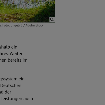
n. Foto: Engel73 / Adobe Stock
shalb ein
res. Weiter
hen bereits im
gssystem ein
s Deutschen
nd der
e Leistungen auch