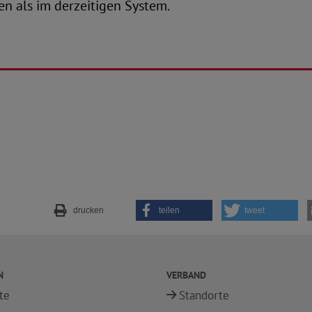
en als im derzeitigen System.
drucken
teilen
tweet
N
VERBAND
te
Standorte