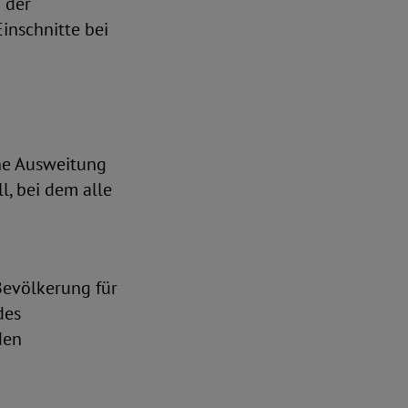
i der
inschnitte bei
ine Ausweitung
l, bei dem alle
Bevölkerung für
des
den