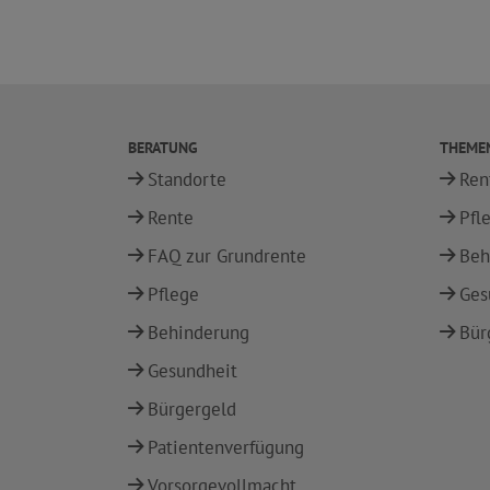
BERATUNG
THEME
Standorte
Ren
Rente
Pfl
FAQ zur Grundrente
Beh
Pflege
Ges
Behinderung
Bür
Gesundheit
Bürgergeld
Patientenverfügung
Vorsorgevollmacht