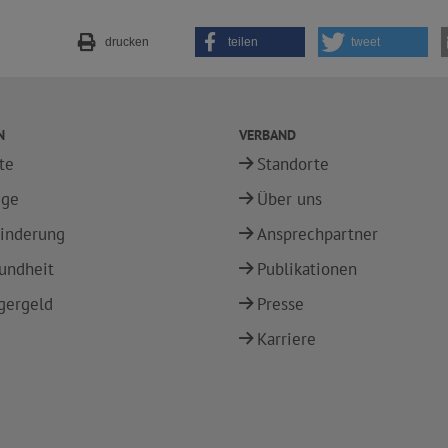
drucken
teilen
tweet
N
VERBAND
te
Standorte
ege
Über uns
inderung
Ansprechpartner
undheit
Publikationen
gergeld
Presse
Karriere