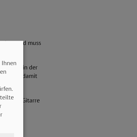
d haben und muss
 Ihnen
iver und in der
sen
 müssten, damit
rfen.
teilte
 auf der Gitarre
r
r