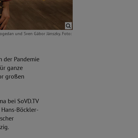
Bogedan und Sven Gábor Jánszky. Foto:
 in der Pandemie
für ganze
or großen
ma bei SoVD.TV
r Hans-Böckler-
rscher
zig.