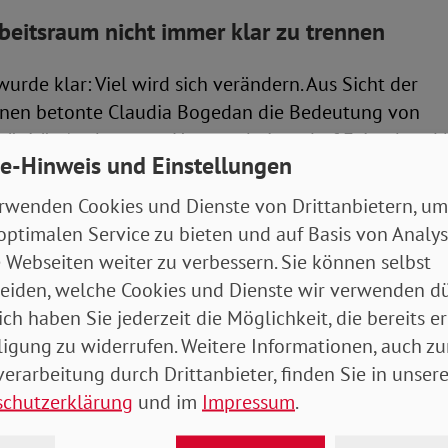
eitsraum nicht immer klar zu trennen
urde klar: Viel wird sich verändern. Aus Sicht der
nen betonte Claudia Bogedan die Bedeutung von
ränität. Auch wer zu Hause arbeitet, darf Feieraben
e-Hinweis und Einstellungen
e Uhr erreichbar sein.
rwenden Cookies und Dienste von Drittanbietern, um
ky hielt fest, dass auch Arbeitsorte wie Büros attrakt
optimalen Service zu bieten und auf Basis von Analy
r auch der Art des Miteinanders „häuslicher“ werden
 Webseiten weiter zu verbessern. Sie können selbst
hin gerne dort arbeiten.
eiden, welche Cookies und Dienste wir verwenden dü
ich haben Sie jederzeit die Möglichkeit, die bereits er
che Auflockerung sorgte Tal Arditi, der virtuosen Jazz
ligung zu widerrufen. Weitere Informationen, auch zu
erarbeitung durch Drittanbieter, finden Sie in unsere
schutzerklärung
und im
Impressum
.
bedingungen helfen gegen Fachkräftemangel