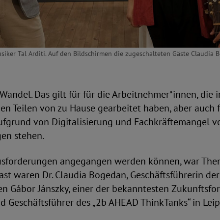
iker Tal Arditi. Auf den Bildschirmen die zugeschalteten Gäste Claudia 
m Wandel. Das gilt für für die Arbeitnehmer*innen, die
ßen Teilen von zu Hause gearbeitet haben, aber auch 
aufgrund von Digitalisierung und Fachkräftemangel v
en stehen.
usforderungen angegangen werden können, war The
Gast waren Dr. Claudia Bogedan, Geschäftsführerin de
en Gábor Jánszky, einer der bekanntesten Zukunftsfo
d Geschäftsführer des „2b AHEAD ThinkTanks“ in Leip