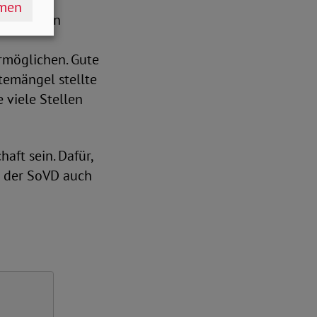
hmen
ätigkeiten
rmöglichen. Gute
temängel stellte
 viele Stellen
aft sein. Dafür,
ch der SoVD auch