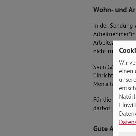
Wohn- und Arb
In der Sendung w
Arbeitnehmer*in
Arbeitszeitsouve
Cooki
nicht rund um di
Wir ve
Sven Gábor Jánsz
einen 
Einrichtung, abe
unsere
Menschen weiter
entsch
Natürl
Für die musikalis
Einwil
darbot.
Datenv
Daten
Gute Arbeits