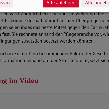
ssen
Alle ablehnen
Alle anne
 die Gäste, dass der Wandel der Arbeitswelt manche T
sen wird. Zugleich herrsche aber an vielen Stellen
l. Es komme deshalb darauf an, hier Übergänge zu e
gen seien indes das beste Mittel gegen den Fachkräf
fest. Sie rechnete anhand der Pflegebranche vor, wie
dingungen zusätzlich besetzt werden könnten.
auch in Zukunft ein bestimmender Faktor der Gesellsch
nsformation niemand auf der Strecke bleibt, setzt si
ng im Video