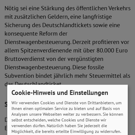
Nötig sei eine Stärkung des öffentlichen Verkehrs
mit zusätzlichen Geldern, eine langfristige
Sicherung des Deutschlandtickets sowie eine
konsequente Reform der
Dienstwagenbesteuerung. Derzeit profitieren vor
allem Spitzenverdienende mit über 80.000 Euro
Bruttoverdienst von der vergünstigten
Dienstwagenbesteuerung. Diese fossile
Subvention bindet jährlich mehr Steuermittel als
das Deutschlandticket.
Cookie-Hinweis und Einstellungen
Wir verwenden Cookies und Dienste von Drittanbietern, um
SoVD: Fehlende Mobilität macht einsam
Ihnen einen optimalen Service zu bieten und auf Basis von
Analysen unsere Webseiten weiter zu verbessern. Sie können
Die SoVD-Vorstandsvorsitzende Michaela
selbst entscheiden, welche Cookies und Dienste wir
verwenden dürfen. Natürlich haben Sie jederzeit die
Engelmeier stellt fest: “Wir brauchen eine neue
Möglichkeit, die bereits erteilte Einwilligung zu widerrufen.