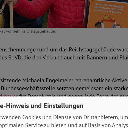
akat vor dem Reichstagsgebäude.
Menschenmenge rund um das Reichstagsgebäude ware
 des SoVD, die den Verband auch mit Bannern und Pla
rsitzende Michaela Engelmeier, ehrenamtliche Aktive
 Bundesgeschäftsstelle setzten gemeinsam ein starke
ndmauer
für Demokratie und gegen jede Form der Au
e-Hinweis und Einstellungen
de und Zusammenhalt
rwenden Cookies und Dienste von Drittanbietern, um
optimalen Service zu bieten und auf Basis von Analy