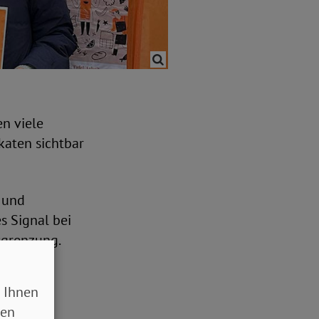
n viele
katen sichtbar
 und
s Signal bei
sgrenzung.
 Ihnen
sen