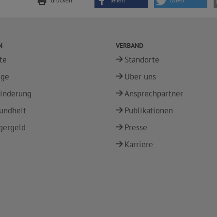
drucken
teilen
tweet
N
VERBAND
te
Standorte
ege
Über uns
inderung
Ansprechpartner
undheit
Publikationen
gergeld
Presse
Karriere