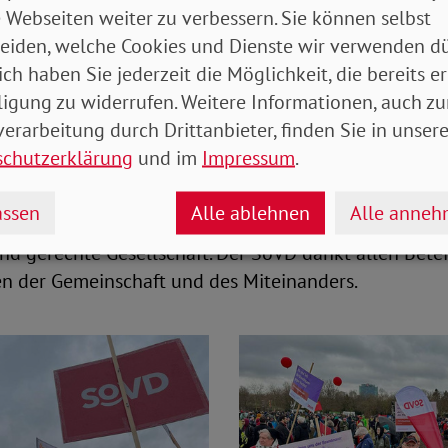
eier begründete Das SoVD-Engagment mit einem Sta
 Webseiten weiter zu verbessern. Sie können selbst
s, Hetze und Ausgrenzung. Wir kämpfen für eine Gese
eiden, welche Cookies und Dienste wir verwenden dü
klässt, für Menschenwürde und Zusammenhalt.“
ich haben Sie jederzeit die Möglichkeit, die bereits er
ligung zu widerrufen. Weitere Informationen, auch zu
onen im ganzen Land sind ein gutes Zeichen. Eine gr
erarbeitung durch Drittanbieter, finden Sie in unsere
gt nicht mehr. Rassismus, Antisemitismus und ande
schutzerklärung
und im
Impressum
.
r Menschenfeindlichkeit werden entschieden abgel
ssen
Alle ablehnen
Alle anne
und das Engagement jedes Einzelnen zeigen eindrucks
und gerechte Gesellschaft. Der SoVD dankt allen Betei
en der Gemeinschaft und des Miteinanders.