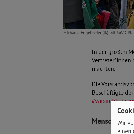
Michaela Engelmeier (li.) mit SoVD-Pl
In der großen 
Vertreter*innen
machten.
Die Vorstandsvo
Beschäftigte der
#wirsinddiebra
Cooki
Menschenwür
Wir ve
einen 