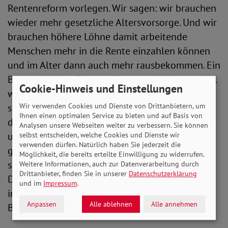
Rentenreform vorlegen. Wir sagen: wir brauchen
wieder mehr gesetzliche Altersvorsorge. Und wir
brauchen höhere Löhne damit arbeitende
Menschen mehr in die Rente einzahlen können
und im Alter dann auch mehr rausbekommen. Ein
Bestandteil der Rentenreform von Hubertus Heil
Cookie-Hinweis und Einstellungen
wird auch das sogenannte Generationenkapital
sein. Da soll Geld in Aktien gesteckt werden, um
Wir verwenden Cookies und Dienste von Drittanbietern, um
Ihnen einen optimalen Service zu bieten und auf Basis von
die Rente zu stabilisieren. Wir sagen aber: Mit
Analysen unsere Webseiten weiter zu verbessern. Sie können
unseren Renten spekuliert man nicht! Die
selbst entscheiden, welche Cookies und Dienste wir
verwenden dürfen. Natürlich haben Sie jederzeit die
gesetzliche Rente muss den Lebensstandard
Möglichkeit, die bereits erteilte Einwilligung zu widerrufen.
sichern und da haben Aktien nichts verloren.
Weitere Informationen, auch zur Datenverarbeitung durch
Drittanbieter, finden Sie in unserer
Datenschutzerklärung
Deutschland braucht ein starkes Umlagesystem
und im
Impressum
.
in das alle einzahlen - auch Selbstständige,
Anpassen
Alle ablehnen
Alle annehmen
Beamte und Abgeordnete.“