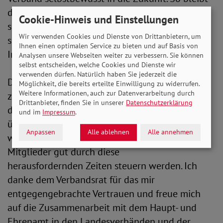
der SoVD die starke Stimme der Menschen, die
Cookie-Hinweis und Einstellungen
sonst nicht ausreichend gehört werden – für
Wir verwenden Cookies und Dienste von Drittanbietern, um
soziale Gerechtigkeit, für mehr Miteinander, für
Ihnen einen optimalen Service zu bieten und auf Basis von
Inklusion und gegen Ausgrenzung!“
Analysen unsere Webseiten weiter zu verbessern. Sie können
selbst entscheiden, welche Cookies und Dienste wir
verwenden dürfen. Natürlich haben Sie jederzeit die
Die zukünftige Vorständin Sandra Fehlberg sagt
Möglichkeit, die bereits erteilte Einwilligung zu widerrufen.
Weitere Informationen, auch zur Datenverarbeitung durch
zu ihrer Ernennung: „Ich bin dankbar und stolz,
Drittanbieter, finden Sie in unserer
Datenschutzerklärung
diese wichtige und vielschichtige Aufgabe
und im
Impressum
.
übernehmen zu dürfen und bin überzeugt, dass
Anpassen
Alle ablehnen
Alle annehmen
wir als Vorstandsteam den SoVD und seine
Mitglieder gut durch diese
herausfordernden Zeiten steuern werden. Ich
danke dem Verbandsrat für das mir
entgegengebrachte Vertrauen und freue mich
auf die Zusammenarbeit mit dem Haupt- und
Ehrenamt in den Landesverbänden und der