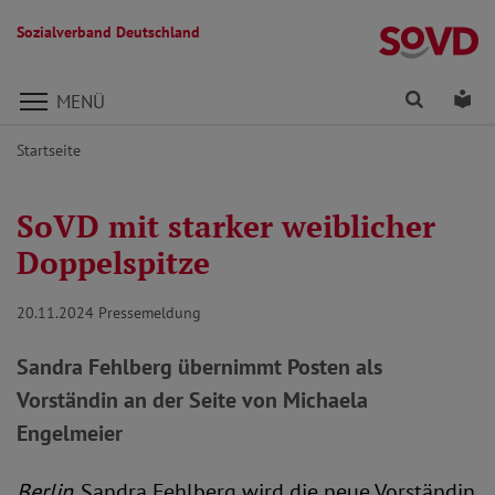
Sozialverband Deutschland
Direkt zu den Inhalten springen
Finden
Lei
MENÜ
Startseite
SoVD mit starker weiblicher
Doppelspitze
20.11.2024
Pressemeldung
Sandra Fehlberg übernimmt Posten als
Vorständin an der Seite von Michaela
Engelmeier
Berlin.
Sandra Fehlberg wird die neue Vorständin