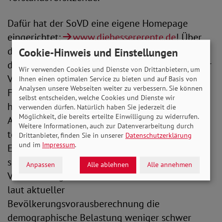
Dafür hat der SoVD eine eigene Homepage
eingerichtet:
www.diebessererente.de
! Über
die Social-Media-Kanäle wird diese Seite unter
Cookie-Hinweis und Einstellungen
dem Hashtag #diebessererente flankiert und der
Wir verwenden Cookies und Dienste von Drittanbietern, um
Verband geht in die Diskussion mit seinen
Ihnen einen optimalen Service zu bieten und auf Basis von
Analysen unsere Webseiten weiter zu verbessern. Sie können
Followern und seinen Mitgliedern. Denn auch
selbst entscheiden, welche Cookies und Dienste wir
hier gibt es durchaus Kritik an bestimmten
verwenden dürfen. Natürlich haben Sie jederzeit die
Möglichkeit, die bereits erteilte Einwilligung zu widerrufen.
Ausgestaltungen der gesetzlichen Rente und
Weitere Informationen, auch zur Datenverarbeitung durch
teilweise zu niedrigen Renten. „Diese
Drittanbieter, finden Sie in unserer
Datenschutzerklärung
und im
Impressum
.
Einschätzungen nehmen wir sehr ernst und
setzen uns auch aktiv für dringend notwendige
Anpassen
Alle ablehnen
Alle annehmen
Verbesserungen und Reformen ein. Auch wenn
laut aktueller
Bevölkerungsvorausberechnung die
demographische Belastung weniger schwer