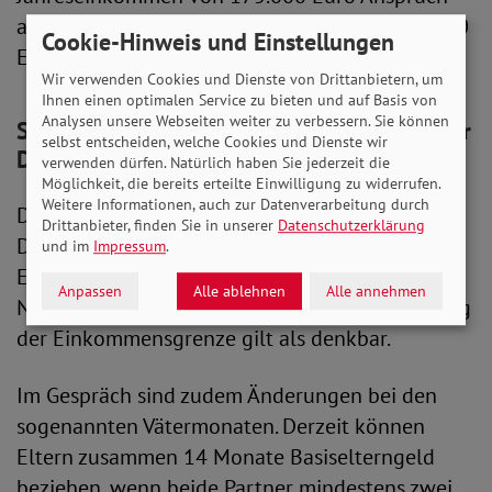
auf Elterngeld. Zuvor lag die Grenze bei 300.000
Cookie-Hinweis und Einstellungen
Euro.
Wir verwenden Cookies und Dienste von Drittanbietern, um
Ihnen einen optimalen Service zu bieten und auf Basis von
Analysen unsere Webseiten weiter zu verbessern. Sie können
SoVD: Familien stehen finanziell stark unter
selbst entscheiden, welche Cookies und Dienste wir
Druck
verwenden dürfen. Natürlich haben Sie jederzeit die
Möglichkeit, die bereits erteilte Einwilligung zu widerrufen.
Weitere Informationen, auch zur Datenverarbeitung durch
Diskutiert werden nun weitere Änderungen.
Drittanbieter, finden Sie in unserer
Datenschutzerklärung
Dazu gehört eine mögliche Senkung der
und im
Impressum
.
Ersatzrate von derzeit meist 65 Prozent des
Anpassen
Alle ablehnen
Alle annehmen
Nettoeinkommens. Auch eine weitere Absenkung
der Einkommensgrenze gilt als denkbar.
Im Gespräch sind zudem Änderungen bei den
sogenannten Vätermonaten. Derzeit können
Eltern zusammen 14 Monate Basiselterngeld
beziehen, wenn beide Partner mindestens zwei