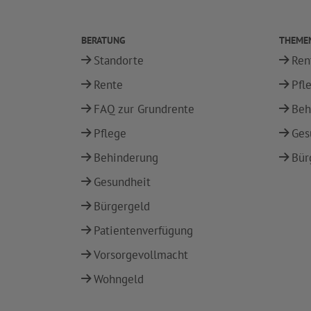
BERATUNG
THEME
Standorte
Ren
Rente
Pfl
FAQ zur Grundrente
Beh
Pflege
Ges
Behinderung
Bür
Gesundheit
Bürgergeld
Patientenverfügung
Vorsorgevollmacht
Wohngeld