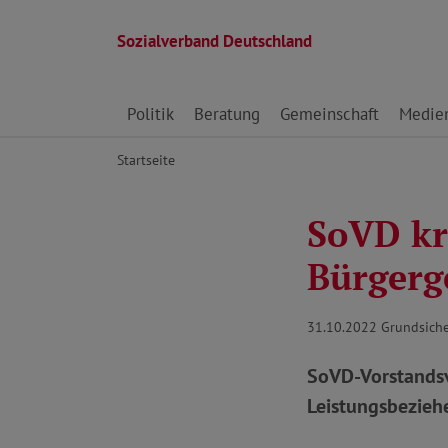
Sozialverband Deutschland
Direkt zu den Inhalten springen
Politik
Beratung
Gemeinschaft
Medie
Startseite
SoVD kr
Bürgerg
31.10.2022
Grundsich
SoVD-Vorstandsv
Leistungsbezieh