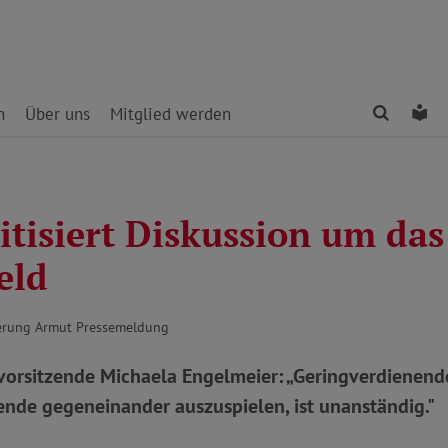
Finden
Le
n
Über uns
Mitglied werden
itisiert Diskussion um das
eld
erung Armut Pressemeldung
orsitzende Michaela Engelmeier: „Geringverdienend
ende gegeneinander auszuspielen, ist unanständig."