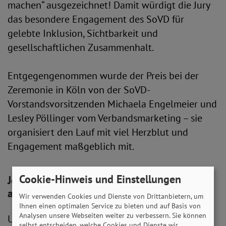
machen“ ausgezeichnet! Damit würdigt die Jury
das besondere Engagement des SoVD für
gelebte Inklusion, Sichtbarkeit und
gesellschaftlichen Zusammenhalt.
Entgegengenommen wurde der Preis bei der
Zeremonie in Köln von der SoVD-
Vorstandsvorsitzenden Michaela Engelmeier und
Lesley Pöllinger vom Verbandsmarketing – sie
organisiert den Lauf mit viel Herzblut und
Engagement maßgeblich mit.
Cookie-Hinweis und Einstellungen
Jetzt zum SoVD-Inklusionslauf 2025
anmelden
Wir verwenden Cookies und Dienste von Drittanbietern, um
Ihnen einen optimalen Service zu bieten und auf Basis von
Analysen unsere Webseiten weiter zu verbessern. Sie können
Und die nächste Gelegenheit, Inklusion selbst
selbst entscheiden, welche Cookies und Dienste wir