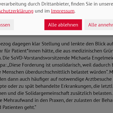
en würden auf notwendige Arztbesuche ver
erarbeitung durch Drittanbieter, finden Sie in unsere
schutzerklärung
und im
Impressum
.
m Vorschlag ließ nicht lange auf sich warten und kam
eiten. Sowohl der Hausärzte-Verband als auch Die De
ssen
Alle ablehnen
Alle anne
lehnten die Idee ab und wiesen sie als unpraktikabel
zog dagegen klar Stellung und lenkte den Blick auf 
r für Patient*innen hätte, die aus medizinischen Gr
. Die SoVD-Vorstandsvorsitzende Michaela Engelmeie
a: „Diese Forderung ist unsolidarisch, weil dadurch
e Menschen überdurchschnittlich belastet würden“. 
en dann auch häufiger auf notwendige Arztbesuche v
pte oder zu spät behandelte Erkrankungen, die letzt
hen und die Solidargemeinschaft zusätzlich belasten
he Mehraufwand in den Praxen, der zulasten der Beha
 Patienten geht.“