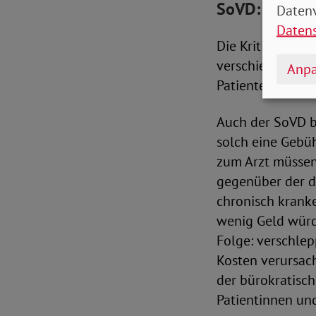
SoVD: Mensch
Datenv
Daten
Die Kritik an de
verschiedenen S
Anpa
Patientenschutz 
Auch der SoVD be
solch eine Gebüh
zum Arzt müssen
gegenüber der dp
chronisch krank
wenig Geld würd
Folge: verschlep
Kosten verursac
der bürokratisc
Patientinnen und