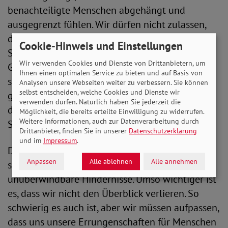
benachteiligte Menschen abgehängt und
ausgegrenzt fühlen. Wir dürfen nicht zulassen,
dass diese Menschen das Vertrauen in den
Cookie-Hinweis und Einstellungen
Sozialstaat vollständig verlieren. Der Schutz der
Wir verwenden Cookies und Dienste von Drittanbietern, um
Gesundheit darf keine Frage des Geldbeutels
Ihnen einen optimalen Service zu bieten und auf Basis von
sein. Es handelt sich hierbei um eine
Analysen unsere Webseiten weiter zu verbessern. Sie können
selbst entscheiden, welche Cookies und Dienste wir
gesamtgesellschaftliche Aufgabe. Insofern muss
verwenden dürfen. Natürlich haben Sie jederzeit die
die Ausstattung mit FFP2-Masken über
Möglichkeit, die bereits erteilte Einwilligung zu widerrufen.
Weitere Informationen, auch zur Datenverarbeitung durch
Steuermittel finanziert werden“, fordert Bauer.
Drittanbieter, finden Sie in unserer
Datenschutzerklärung
und im
Impressum
.
Darüber hinaus betont Bauer: „Die Pandemie
Anpassen
Alle ablehnen
Alle annehmen
stellt sehr viele Menschen gerade vor scheinbar
unüberwindbare Hindernisse. Umso wichtiger ist
es, dass wir nicht den Überblick verlieren. So
schwierig es auch ist, aber wir müssen aufpassen,
dass uns unsere Errungenschaften für Menschen