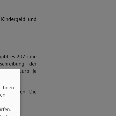
. Kindergeld und
gibt es 2025 die
schreibung der
de, 506 Euro je
sprechend.
 Ihnen
r gesunken. Die
sen
rfen.