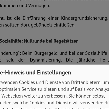
inkommen und Vermögen.
, ist die Einführung einer Kindergrundsicherung
n sollten dort gebündelt einfließen.
ozialhilfe: Nullrunde bei Regelsätzen
änderung“: Beim Bürgergeld und bei der Sozialhilfe 
de seit der Dynamisierung. Die jährliche Fort
ufen ergab wie zuvor: 563 Euro für Alleinleben
e-Hinweis und Einstellungen
edarfsgemeinschaften und in den anderen Stufen ent
rwenden Cookies und Dienste von Drittanbietern, um
en die Sätze diesmal laut Rechenmethode soga
optimalen Service zu bieten und auf Basis von Analy
lung verhinderte das.
 Webseiten weiter zu verbessern. Sie können selbst
eiden, welche Cookies und Dienste wir verwenden dü