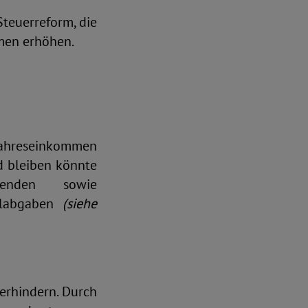
Steuerreform, die
mmen erhöhen.
tjahreseinkommen
d bleiben könnte
nenden sowie
ialabgaben
(siehe
verhindern. Durch