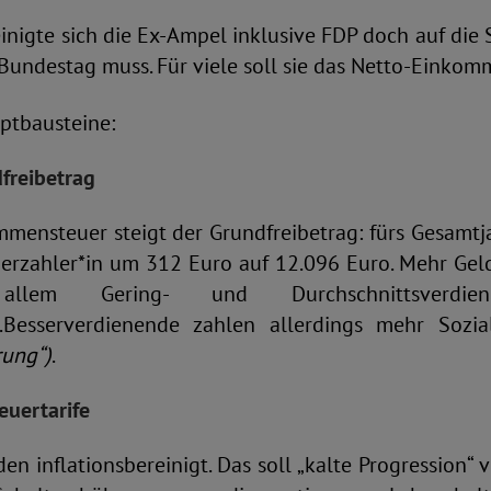
nigte sich die Ex-Ampel inklusive FDP doch auf die 
Bundestag muss. Für viele soll sie das Netto-Einko
ptbausteine:
freibetrag
mmensteuer steigt der Grundfreibetrag: fürs Gesam
erzahler*in um 312 Euro auf 12.096 Euro. Mehr Gel
lem Gering- und Durchschnittsverdie
n.Besserverdienende zahlen allerdings mehr Soz
rung“)
.
euertarife
den inflationsbereinigt. Das soll „kalte Progression“ 