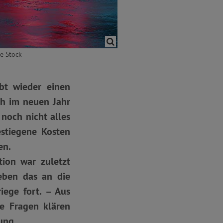
be Stock
ibt wieder einen
sch im neuen Jahr
noch nicht alles
stiegene Kosten
en.
tion war zuletzt
eben das an die
iege fort. – Aus
le Fragen klären
ung.