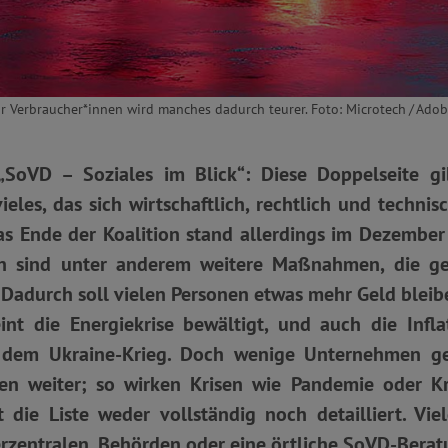
für Verbraucher*innen wird manches dadurch teurer. Foto: Microtech / Ado
„SoVD – Soziales im Blick“: Diese Doppelseite g
ieles, das sich wirtschaftlich, rechtlich und techni
as Ende der Koalition stand allerdings im Dezember 
sen sind unter anderem weitere Maßnahmen, die ge
 Dadurch soll vielen Personen etwas mehr Geld bleib
nt die Energiekrise bewältigt, und auch die Infla
 dem Ukraine-Krieg. Doch wenige Unternehmen g
en weiter; so wirken Krisen wie Pandemie oder Kr
t die Liste weder vollständig noch detailliert. Vie
rzentralen, Behörden oder eine örtliche SoVD-Berat