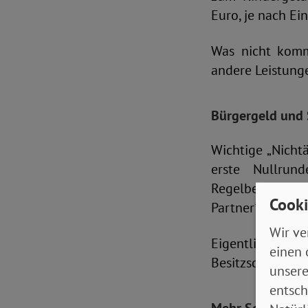
Euro, je nach E
Was nicht kommt
andere Leistunge
Bürgergeld und S
Wichtige „Nicht
erste Nullrun
Regelbedarfsst
Cooki
Partner*in in B
Wir ve
Eigentlich wär
einen 
Besitzschutzrege
unsere
entsch