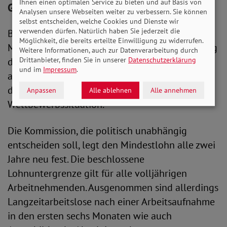
Ihnen einen optimalen Service zu bieten und auf Basis von
Großer Niedriglohnbereich in Deutschland
Analysen unsere Webseiten weiter zu verbessern. Sie können
selbst entscheiden, welche Cookies und Dienste wir
verwenden dürfen. Natürlich haben Sie jederzeit die
Bei der Festsetzung orientiert sich die
Möglichkeit, die bereits erteilte Einwilligung zu widerrufen.
Mindestlohnkommission an der Tarifentwicklung
Weitere Informationen, auch zur Datenverarbeitung durch
der jüngeren Vergangenheit. Sie berücksichtigt
Drittanbieter, finden Sie in unserer
Datenschutzerklärung
und im
Impressum
.
außerdem aktuelle Wirtschaftsprognosen sowie
die derzeitige Beschäftigungs- und
Anpassen
Alle ablehnen
Alle annehmen
Wettbewerbssituation.
Die Kommission, die politisch unabhängig
entscheiden soll, legt den Mindestlohn alle zwei
Jahre neu fest. Die beschlossene
Lohnuntergrenze gilt für alle volljährigen
Arbeitnehmenden. Ausgenommen sind allerdings
Langzeitarbeitslose nach einer Arbeitsaufnahme
in den ersten sechs Monaten wie auch