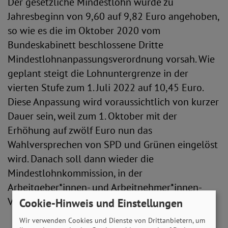
Der gesetzliche Mindestlohn wurde zu
Jahresbeginn von 9,60 auf 9,82 Euro angehoben,
so wie es die im Oktober 2020 vom
Bundeskabinett beschlossene Dritte
Mindestlohnanpassungsverordnung vorsah. Wie
geplant steigt die Lohnuntergrenze in der
vierten Stufe zum 1. Juli 2022 auf 10,45 Euro.
Diese Anpassung wird voraussichtlich von kurzer
Dauer sein, weil zum 1. Oktober mit der
Erhöhung auf zwölf Euro nun das
Wahlversprechen von SPD und Grünen eingelöst
wird. Danach soll dann wieder die
Mindestlohnkommission, in der
Arbeitgeber*innen- und Arbeitnehmer*innen-
Vertretende sitzen, über die Höhe beraten.
Cookie-Hinweis und Einstellungen
Wir verwenden Cookies und Dienste von Drittanbietern, um