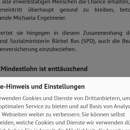
s alle erwerbstätigen Menschen die Chance erhalten,
neintritt überhaupt gesund zu bleiben, be
zende Michaela Engelmeier.
ewertet sie hingegen in diesem Zusammenhang d
und Sozialministerin Bärbel Bas (SPD), auch die Be
tenversicherung einzubeziehen.
Mindestlohn ist enttäuschend
t das Thema Altersarmut aus SoVD-Sicht ein blind
e-Hinweis und Einstellungen
esregierung. Neben der Anhebung des Rentenniveau
rwenden Cookies und Dienste von Drittanbietern, um
D als wirksame Gegenmaßnahmen Verbesserungen be
optimalen Service zu bieten und auf Basis von Analy
ten Freibetrag in der Grundsicherung und bei Erwer
 Webseiten weiter zu verbessern. Sie können selbst
eiden, welche Cookies und Dienste wir verwenden dü
itsmarkt hat aus Sicht des SoVD die angestoßene