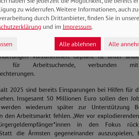
ich haben Sie jederzeit die Möglichkeit, die bereits er
 Sache zwar gutgetan; das Ergebnis bleibt jedoch na
ligung zu widerrufen. Weitere Informationen, auch zu
erarbeitung durch Drittanbieter, finden Sie in unsere
schutzerklärung
und im
Impressum
.
zialausgaben zulasten der Ärmsten
ssen
Alle ablehnen
Alle anne
hema im Wahlkampf war das Bürgergeld. Die Regieru
Änderungen vorzunehmen. Geplant ist unter and
ung“ für Arbeitsuchende, verbunden mit
lechterungen.
lt 2025 sind bereits Einsparungen bei Hilfen für d
sehen. Insgesamt 50 Millionen Euro sollen den Jo
 werden wiederum später zur Unterstützung Be
in den Arbeitsmarkt fehlen. „Wer vor explodierende
rgergeldempfänger*innen in den Fokus rückt
 Statt die Ärmsten gegeneinander auszuspielen, 