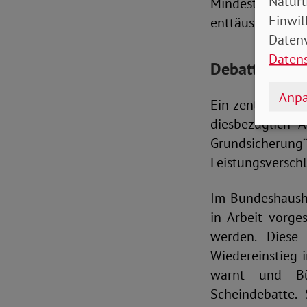
Natürl
Mindestlohn der
Einwil
enttäuschend
.
Datenv
Daten
Debatte zu So
Anpa
Ein zentrales T
diesbezüglich 
Grundsicher
Leistungsversch
Im Bundeshausha
in Arbeit vorge
werden. Diese
Wiedereinstieg 
warnt und Bü
Scheindebatte.