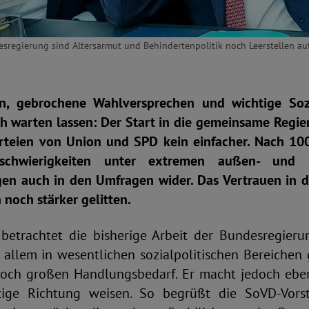
regierung sind Altersarmut und Behindertenpolitik noch Leerstellen auf
en, gebrochene Wahlversprechen und wichtige Sozi
ch warten lassen: Der Start in die gemeinsame Regie
arteien von Union und SPD kein einfacher. Nach 10
tschwierigkeiten unter extremen außen- und in
en auch in den Umfragen wider. Das Vertrauen in die
 noch stärker gelitten.
etrachtet die bisherige Arbeit der Bundesregier
 allem in wesentlichen sozialpolitischen Bereichen 
och großen Handlungsbedarf. Er macht jedoch eben
htige Richtung weisen. So begrüßt die SoVD-Vorst