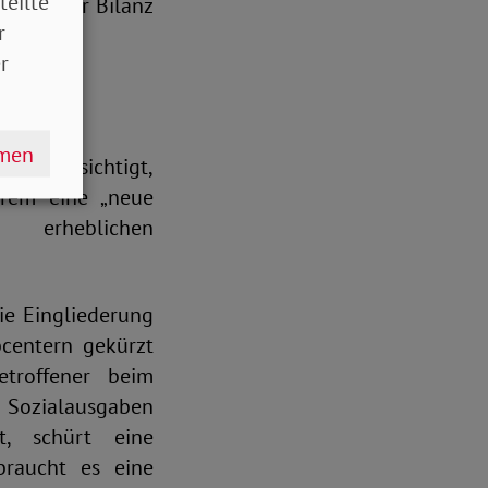
teilte
ch erster Bilanz
r
r
hmen
ng beabsichtigt,
erem eine „neue
 erheblichen
ie Eingliederung
bcentern gekürzt
troffener beim
n Sozialausgaben
, schürt eine
braucht es eine