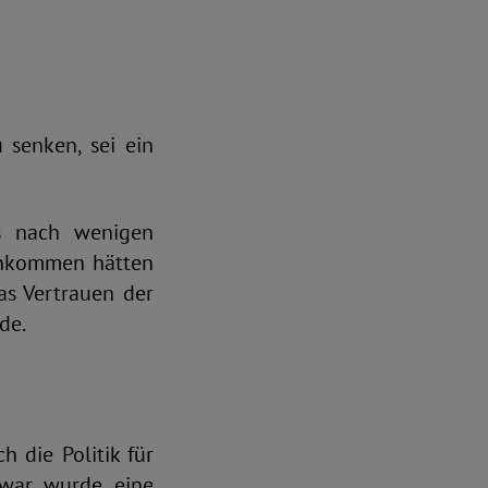
 senken, sei ein
ts nach wenigen
inkommen hätten
as Vertrauen der
de.
 die Politik für
Zwar wurde eine