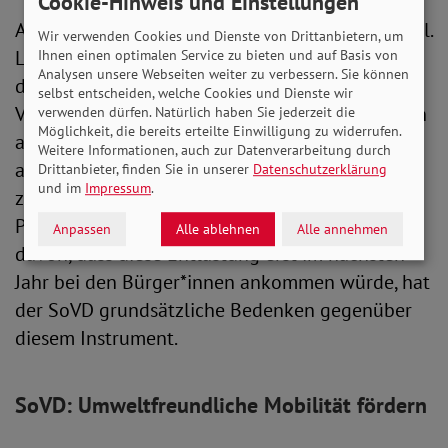
Cookie-Hinweis und Einstellungen
Auch in der Bevölkerung überwiegen die Zweifel.
Wir verwenden Cookies und Dienste von Drittanbietern, um
Laut ZDF-„Politbarometer“ kritisieren 80 Prozent
Ihnen einen optimalen Service zu bieten und auf Basis von
Analysen unsere Webseiten weiter zu verbessern. Sie können
der Befragten das Vorgehen als zu schwach, drei
selbst entscheiden, welche Cookies und Dienste wir
Viertel wünschen sich eine Senkung der Steuern
verwenden dürfen. Natürlich haben Sie jederzeit die
Möglichkeit, die bereits erteilte Einwilligung zu widerrufen.
auf Benzin und Diesel. Die Politik hat dagegen
Weitere Informationen, auch zur Datenverarbeitung durch
andere Maßnahmen im Blick und stellt
Drittanbieter, finden Sie in unserer
Datenschutzerklärung
und im
Impressum
.
zumindest die Möglichkeit einer Erhöhung der
Pendlerpauschale in den Raum. Abgesehen
Anpassen
Alle ablehnen
Alle annehmen
davon, dass diese Entlastung erst im nächsten
Jahr bei den Bürger*innen ankommen würde, hat
der SoVD grundsätzliche Bedenken gegenüber
diesem Instrument.
SoVD: Umweltfreundliche Mobilität fördern