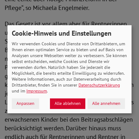
Pflege“, so Michaela Engelmeier.
Das Gesetz ist vor allem aber für Rentnerinnen
und Rentner ein Schlag ins Gesicht, ordnet die
Cookie-Hinweis und Einstellungen
SoVD-Vorstandsvorsitzende ein. „Sie trifft die
Wir verwenden Cookies und Dienste von Drittanbietern, um
Beitragserhöhung besonders hart, denn sie
Ihnen einen optimalen Service zu bieten und auf Basis von
Analysen unsere Webseiten weiter zu verbessern. Sie können
müssen seit Jahren den vollen Beitragssatz zur
selbst entscheiden, welche Cookies und Dienste wir
Pflegeversicherung selbst tragen. Außerdem
verwenden dürfen. Natürlich haben Sie jederzeit die
Möglichkeit, die bereits erteilte Einwilligung zu widerrufen.
gehen sie bei der Beitragsentlastung für
Weitere Informationen, auch zur Datenverarbeitung durch
kinderreiche Versicherte leer aus, denn die sollen
Drittanbieter, finden Sie in unserer
Datenschutzerklärung
und im
Impressum
.
jetzt nur noch bis zum vollendeten 25.
Lebensjahr der Kinder gelten. Das bringt das Fass
Anpassen
Alle ablehnen
Alle annehmen
zum überlaufen! Hier müssen auch die bereits
erwachsenen Kinder bei den Beitragsabschlägen
berücksichtigt werden. Darüber hinaus muss
endlich auch für Rentnerinnen und Rentner in